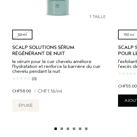
1 TAILLE
50 ml
150 ml
SCALP SOLUTIONS SÉRUM
SCALP 
RÉGÉNÉRANT DE NUIT
POUR L
le sérum pour le cuir chevelu améliore
l’exfolia
l’hydratation et renforce la barrière du cuir
l’excès d
chevelu pendant la nuit
(0)
CHF55.00
CHF58.00
|
CHF1.16
/ml
AJOUT
ÉPUISÉ