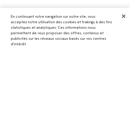
En continuant votre navigation sur notre site, vous
Pour les professionnels
acceptez notre utilisation des cookies et trakings à des fins
DEVENIR UN SALON AVEDA
statistiques et analytiques. Ces informations nous
permettent de vous proposer des offres, contenus et
Besoin d’aide ?
publicités sur les réseaux sociaux basés sur vos centres
RETOURS ET ÉCHANGES
d'intérêt.
APPELEZ LE +41315280239
Politique de confidentialité
PARLEZ-NOUS
CONDITIONS GÉNÉRALES
SERVICE CLIENT
CONDITIONS DE VENTE
CONTACTER LE FABRICANT
POLITIQUE DE CONFIDENTIALITÉ
PUBLICITÉ BASÉE SUR LES INTÉRÊTS
EMPLOIS
POLITIQUE RELATIVE AUX COOKIES
GÉRER LES COOKIES
ACCESSIBILITÉ
© Aveda Corp.