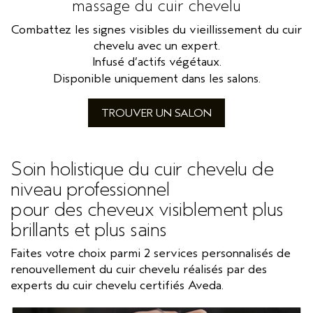
massage du cuir chevelu
SÉRUM POUR LES CHEVEUX
VOYAGE
ROSEMARY MINT
Combattez les signes visibles du vieillissement du cuir
CUIR CHEVELU SENSIBLE
PURE ABUNDANCE
chevelu avec un expert.
Infusé d’actifs végétaux.
TOUTES LES COLLECTIONS
Disponible uniquement dans les salons.
TROUVER UN SALON
Soin holistique du cuir chevelu de
niveau professionnel
pour des cheveux visiblement plus
brillants et plus sains
Faites votre choix parmi 2 services personnalisés de
renouvellement du cuir chevelu réalisés par des
experts du cuir chevelu certifiés Aveda.