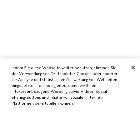
Indem Sie diese Webseite weiter benutzen, stimmen Sie
der Verwendung von Drittanbieter-Cookies oder anderer
zur Analyse und statistischen Auswertung von Webseiten
eingesetzten Technologien zu, damit wir Ihnen
interessenbezogene Werbung sowie Videos, Social-
Sharing-Buttons und Inhalte von sozialen Internet-
Plattformen bereitstellen können.
AVEDA SALON WERDEN
WERDE EIN AVEDA-SALON
BENÖTIGST DU HILFE?
ZUM WARENKORB HINZUFÜGEN
RUFE UNS AN +41315280239