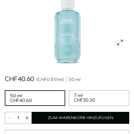
REISE
REISE
PURE ABUNDANCE
EMPFINDLICHE KOPFHAUT
ALLE KOLLEKTIONEN
CHF40.60
CHF0.81
/ml
50 ml
7 ml
50 ml
CHF30.20
CHF40.60
ZUM WARENKORB HINZUFÜGEN