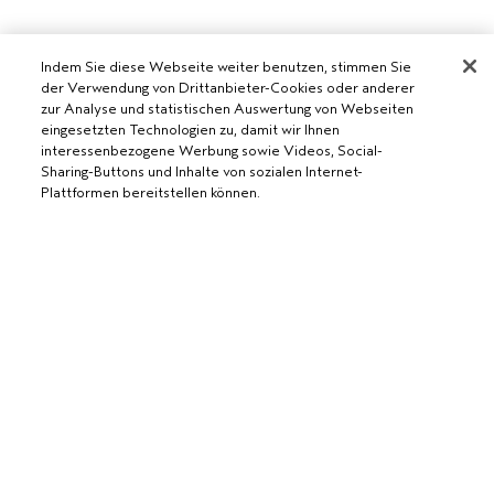
Indem Sie diese Webseite weiter benutzen, stimmen Sie
der Verwendung von Drittanbieter-Cookies oder anderer
zur Analyse und statistischen Auswertung von Webseiten
eingesetzten Technologien zu, damit wir Ihnen
AVEDA SALON WERDEN
interessenbezogene Werbung sowie Videos, Social-
Sharing-Buttons und Inhalte von sozialen Internet-
WERDE EIN AVEDA-SALON
Plattformen bereitstellen können.
BENÖTIGST DU HILFE?
RUFE UNS AN +41315280239
CHATTE MIT UNS
ALLGEMEINES
AUSVERKAUFT
KUNDENSERVICE
DATENSCHUTZRICHTLINIE
KONTAKTIERE DEN HERSTELLER
NUTZUNGSBEDINGUNGEN
RÜCKSENDUNGEN & UMTAUSCH
VERKAUFSBEDINGUNGEN
ALLGEMEINE FRAGEN
COOKIES DER WEBSEITE VERWALTEN
BARRIEREFREIHEIT
© Aveda Corp.