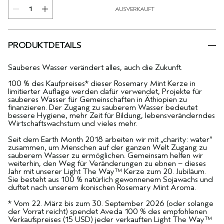
AUSVERKAUFT
PRODUKTDETAILS
Sauberes Wasser verändert alles, auch die Zukunft.
100 % des Kaufpreises* dieser Rosemary Mint Kerze in
limitierter Auflage werden dafür verwendet, Projekte für
sauberes Wasser für Gemeinschaften in Äthiopien zu
finanzieren. Der Zugang zu sauberem Wasser bedeutet
bessere Hygiene, mehr Zeit für Bildung, lebensveränderndes
Wirtschaftswachstum und vieles mehr.
Seit dem Earth Month 2018 arbeiten wir mit „charity: water“
zusammen, um Menschen auf der ganzen Welt Zugang zu
sauberem Wasser zu ermöglichen. Gemeinsam helfen wir
weiterhin, den Weg für Veränderungen zu ebnen – dieses
Jahr mit unserer Light The Way™ Kerze zum 20. Jubiläum.
Sie besteht aus 100 % natürlich gewonnenem Sojawachs und
duftet nach unserem ikonischen Rosemary Mint Aroma.
* Vom 22. März bis zum 30. September 2026 (oder solange
der Vorrat reicht) spendet Aveda 100 % des empfohlenen
Verkaufspreises (15 USD) jeder verkauften Light The Way™