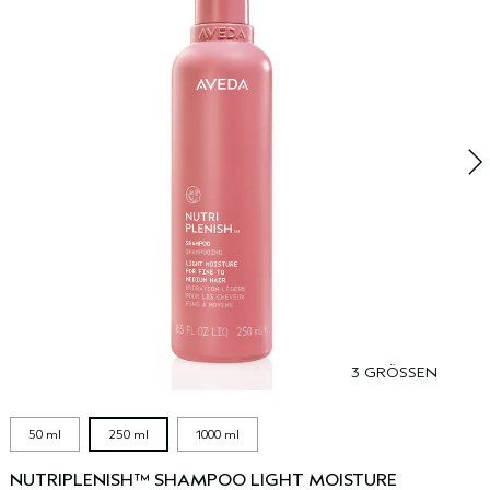
N
D
n
3 GRÖSSEN
50 ml
250 ml
1000 ml
NUTRIPLENISH™ SHAMPOO LIGHT MOISTURE