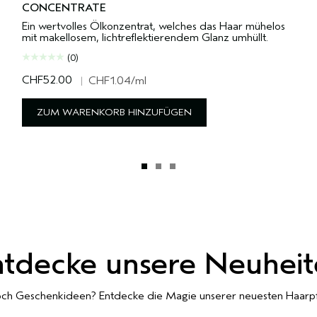
CONCENTRATE
Ein wertvolles Ölkonzentrat, welches das Haar mühelos
mit makellosem, lichtreflektierendem Glanz umhüllt.
(0)
CHF52.00
|
CHF1.04
/ml
ZUM WARENKORB HINZUFÜGEN
ntdecke unsere Neuheit
och Geschenkideen? Entdecke die Magie unserer neuesten Haarp