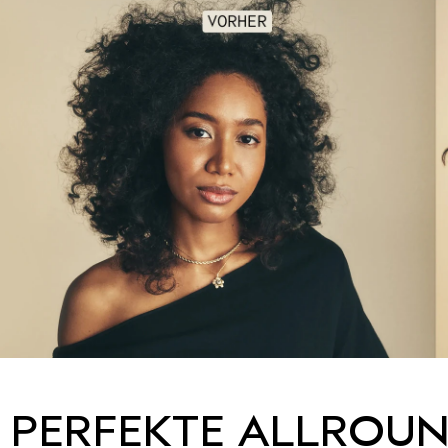
M
d
 PERFEKTE ALLROU