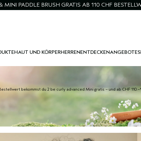
& MINI PADDLE BRUSH GRATIS AB 110 CHF BESTELL
DUKTE
HAUT UND KÖRPER
HERREN
ENTDECKEN
ANGEBOTE
S
tellwert bekommst du 2 be curly advanced Mini gratis – und ab CHF 110.–* g