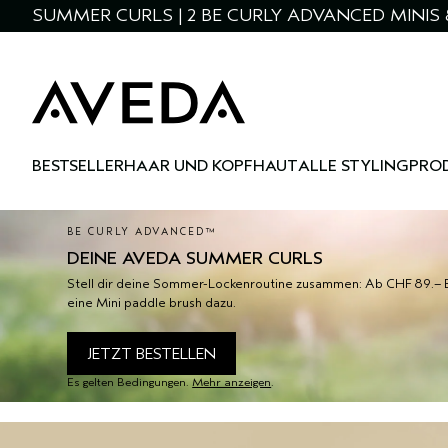
SUMMER CURLS | 2 BE CURLY ADVANCED MINIS 
BESTSELLER
HAAR UND KOPFHAUT
ALLE STYLINGPRO
BE CURLY ADVANCED™
DEINE AVEDA SUMMER CURLS
Stell dir deine Sommer-Lockenroutine zusammen: Ab CHF 89.– Bes
eine Mini paddle brush dazu.
JETZT BESTELLEN
Es gelten Bedingungen.
Mehr anzeigen
.