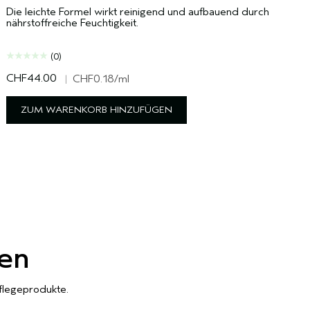
Die leichte Formel wirkt reinigend und aufbauend durch
nährstoffreiche Feuchtigkeit.
(0)
CHF44.00
C
|
CHF0.18
/ml
ZUM WARENKORB HINZUFÜGEN
en
flegeprodukte.