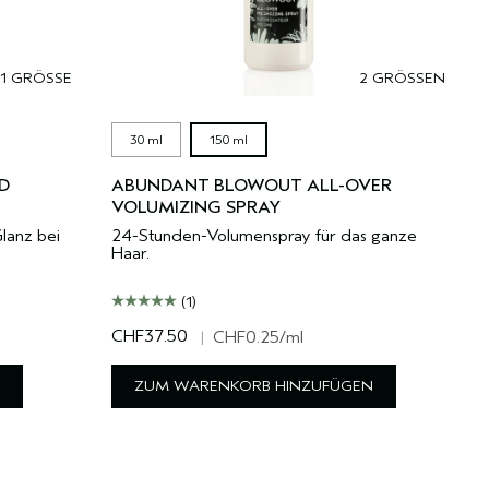
1 GRÖSSE
2 GRÖSSEN
30 ml
150 ml
D
ABUNDANT BLOWOUT ALL-OVER
VOLUMIZING SPRAY
Glanz bei
24-Stunden-Volumenspray für das ganze
Haar.
(1)
CHF37.50
|
CHF0.25
/ml
ZUM WARENKORB HINZUFÜGEN