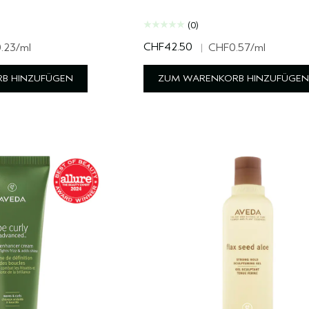
(0)
CHF42.50
.23
/ml
|
CHF0.57
/ml
B HINZUFÜGEN
ZUM WARENKORB HINZUFÜGEN