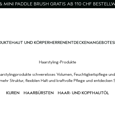
& MINI PADDLE BRUSH GRATIS AB 110 CHF BESTELL
DUKTE
HAUT UND KÖRPER
HERREN
ENTDECKEN
ANGEBOTE
S
Haarstyling-Produkte
arstylingprodukte schwereloses Volumen, Feuchtigkeitspflege und H
ehr Struktur, flexiblen Halt und kraftvolle Pflege und entdecken Si
KUREN
HAARBÜRSTEN
HAAR- UND KOPFHAUTÖL