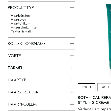
PRODUKTTYP
Haarbürsten
Haarspray
Haartonikum
Hitzeschutzmittel
Textur & Halt
KOLLEKTIONSNAME
VORTEIL
FORMEL
HAARTYP
150 ml
40 ml
HAARSTRUKTUR
BOTANICAL REPA
STYLING CREME
HAARPROBLEM
Verleiht Halt, repa