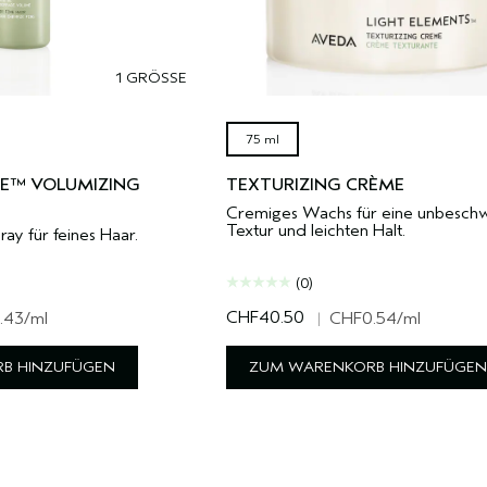
1 GRÖSSE
75 ml
E™ VOLUMIZING
TEXTURIZING CRÈME
Cremiges Wachs für eine unbesch
Textur und leichten Halt.
ay für feines Haar.
(0)
CHF40.50
.43
/ml
|
CHF0.54
/ml
B HINZUFÜGEN
ZUM WARENKORB HINZUFÜGEN