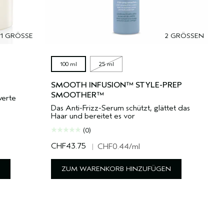
1 GRÖSSE
2 GRÖSSEN
100 ml
25 ml
SMOOTH INFUSION™ STYLE-PREP
SMOOTHER™
werte
Das Anti-Frizz-Serum schützt, glättet das
Haar und bereitet es vor
(0)
CHF43.75
|
CHF0.44
/ml
ZUM WARENKORB HINZUFÜGEN