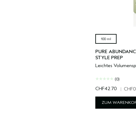
100 ml
PURE ABUNDANC
STYLE PREP
Leichtes Volumenspr
(0)
CHF42.70
|
CHF0
ZUM WARENKOR