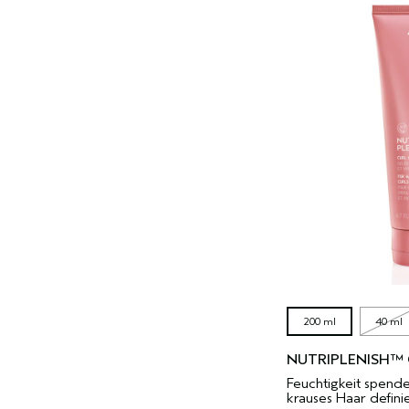
200 ml
40 ml
NUTRIPLENISH™ 
Feuchtigkeit spend
krauses Haar defini