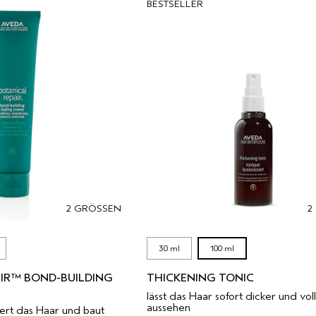
BESTSELLER
2 GRÖSSEN
2
30 ml
100 ml
IR™ BOND-BUILDING
THICKENING TONIC
lässt das Haar sofort dicker und vol
aussehen
riert das Haar und baut