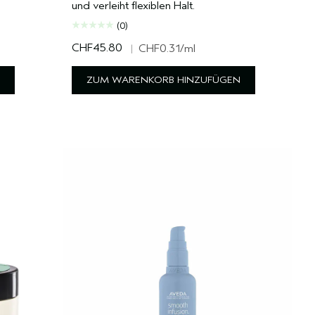
und verleiht flexiblen Halt.
(0)
CHF45.80
|
CHF0.31
/ml
ZUM WARENKORB HINZUFÜGEN