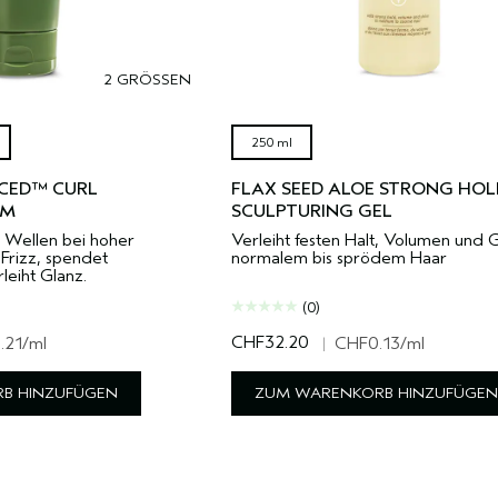
2 GRÖSSEN
250 ml
NCED™ CURL
FLAX SEED ALOE STRONG HOL
AM
SCULPTURING GEL
 Wellen bei hoher
Verleiht festen Halt, Volumen und 
 Frizz, spendet
normalem bis sprödem Haar
leiht Glanz.
(0)
CHF32.20
.21
/ml
|
CHF0.13
/ml
B HINZUFÜGEN
ZUM WARENKORB HINZUFÜGEN