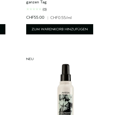
ganzen Tag
(0)
CHF55.00
|
CHF0.55
/ml
ZUM WARENKORB HINZUFÜGEN
NEU