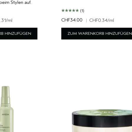
eim Stylen auf.
(1)
CHF34.00
.31
/ml
|
CHF0.34
/ml
B HINZUFÜGEN
ZUM WARENKORB HINZUFÜGEN