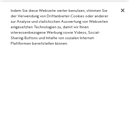
Indem Sie diese Webseite weiter benutzen, stimmen Sie
der Verwendung von Drittanbieter-Cookies oder anderer
AVEDA SALON WERDEN
zur Analyse und statistischen Auswertung von Webseiten
eingesetzten Technologien zu, damit wir Ihnen
WERDE EIN AVEDA-SALON
interessenbezogene Werbung sowie Videos, Social-
BENÖTIGST DU HILFE?
Sharing-Buttons und Inhalte von sozialen Internet-
Plattformen bereitstellen können.
RUFE UNS AN +41315280239
CHATTE MIT UNS
ALLGEMEINES
KUNDENSERVICE
DATENSCHUTZRICHTLINIE
KONTAKTIERE DEN HERSTELLER
NUTZUNGSBEDINGUNGEN
RÜCKSENDUNGEN & UMTAUSCH
VERKAUFSBEDINGUNGEN
ALLGEMEINE FRAGEN
COOKIES DER WEBSEITE VERWALTEN
BARRIEREFREIHEIT
© Aveda Corp.