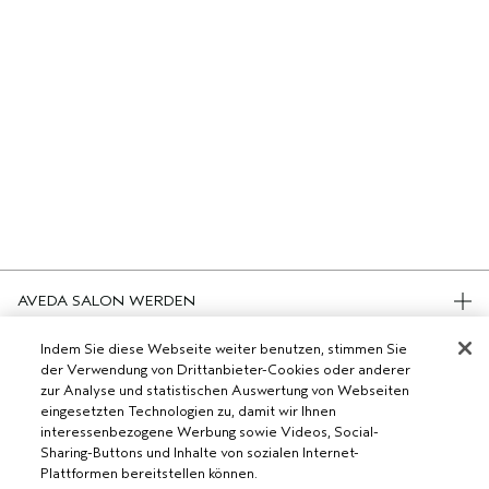
AVEDA SALON WERDEN
WERDE EIN AVEDA-SALON
Indem Sie diese Webseite weiter benutzen, stimmen Sie
BENÖTIGST DU HILFE?
der Verwendung von Drittanbieter-Cookies oder anderer
zur Analyse und statistischen Auswertung von Webseiten
RUFE UNS AN +41315280239
eingesetzten Technologien zu, damit wir Ihnen
CHATTE MIT UNS
ALLGEMEINES
interessenbezogene Werbung sowie Videos, Social-
KUNDENSERVICE
Sharing-Buttons und Inhalte von sozialen Internet-
DATENSCHUTZRICHTLINIE
KONTAKTIERE DEN HERSTELLER
Plattformen bereitstellen können.
NUTZUNGSBEDINGUNGEN