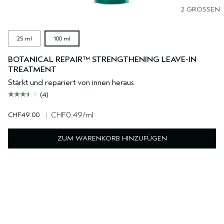
2 GRÖSSEN
25 ml
100 ml
BOTANICAL REPAIR™ STRENGTHENING LEAVE-IN
TREATMENT
Stärkt und repariert von innen heraus
(4)
CHF49.00
|
CHF0.49
/ml
ZUM WARENKORB HINZUFÜGEN