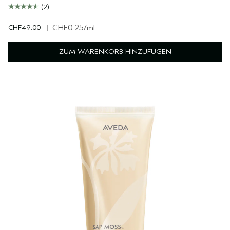
(2)
CHF49.00
|
CHF0.25
/ml
ZUM WARENKORB HINZUFÜGEN