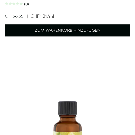
(0)
CHF36.35
|
CHF1.21
/ml
ZUM WARENKORB HINZUFÜGEN