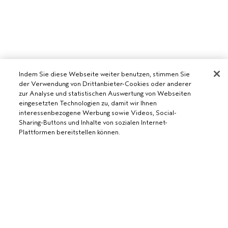
Indem Sie diese Webseite weiter benutzen, stimmen Sie
der Verwendung von Drittanbieter-Cookies oder anderer
zur Analyse und statistischen Auswertung von Webseiten
eingesetzten Technologien zu, damit wir Ihnen
AVEDA SALON WERDEN
interessenbezogene Werbung sowie Videos, Social-
Sharing-Buttons und Inhalte von sozialen Internet-
WERDE EIN AVEDA-SALON
Plattformen bereitstellen können.
BENÖTIGST DU HILFE?
RUFE UNS AN +41315280239
CHATTE MIT UNS
ALLGEMEINES
KUNDENSERVICE
DATENSCHUTZRICHTLINIE
KONTAKTIERE DEN HERSTELLER
NUTZUNGSBEDINGUNGEN
RÜCKSENDUNGEN & UMTAUSCH
VERKAUFSBEDINGUNGEN
ALLGEMEINE FRAGEN
COOKIES DER WEBSEITE VERWALTEN