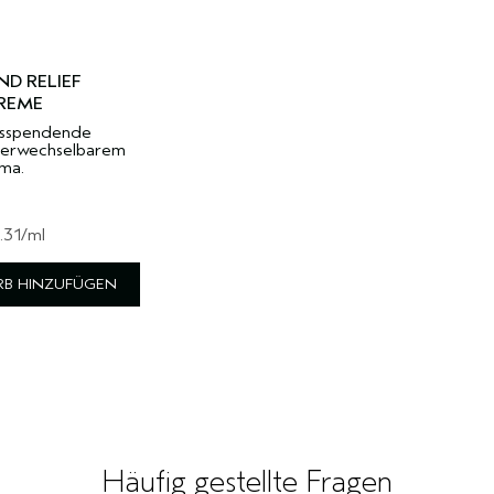
D RELIEF
CREME
itsspendende
verwechselbarem
ma.
.31
/ml
B HINZUFÜGEN
Häufig gestellte Fragen