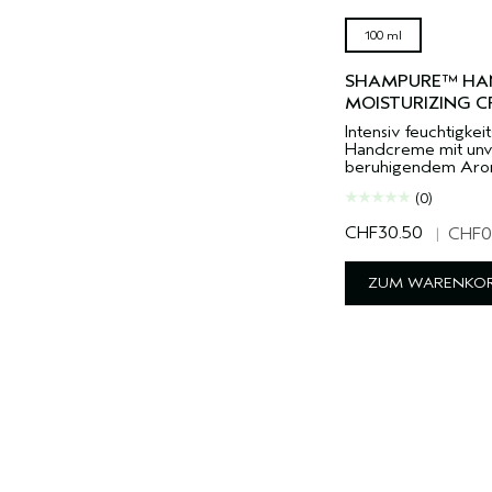
100 ml
SHAMPURE™ HAN
MOISTURIZING 
Intensiv feuchtigke
Handcreme mit un
beruhigendem Aro
(0)
CHF30.50
|
CHF0
ZUM WARENKOR