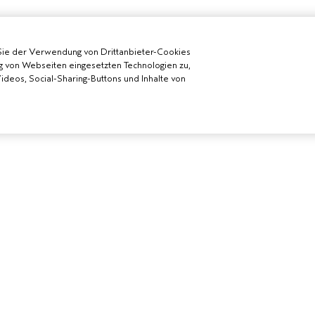
Sie der Verwendung von Drittanbieter-Cookies
g von Webseiten eingesetzten Technologien zu,
deos, Social-Sharing-Buttons und Inhalte von
 WERDEN
BENÖTIGST DU HILFE?
ALLGEMEINE
DA-SALON
RUFE UNS AN +41315280239
DATENSCHUTZ
CHATTE MIT UNS
NUTZUNGSBE
KUNDENSERVICE
VERKAUFSBE
KONTAKTIERE DEN HERSTELLER
ALLGEMEINE 
RÜCKSENDUNGEN &
COOKIES DER 
UMTAUSCH
VERWALTEN