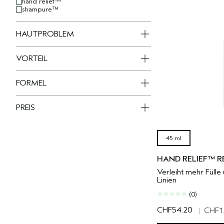
hand relief™
shampure™
HAUTPROBLEM
VORTEIL
FORMEL
PREIS
45 ml
HAND RELIEF™ 
Verleiht mehr Fülle 
Linien
(0)
CHF54.20
|
CHF1