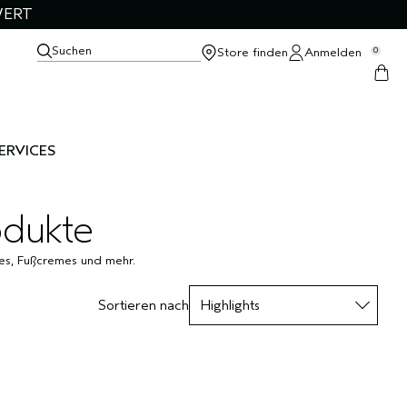
WERT
Suchen
Store finden
Anmelden
0
ERVICES
odukte
es, Fußcremes und mehr.
Sortieren nach