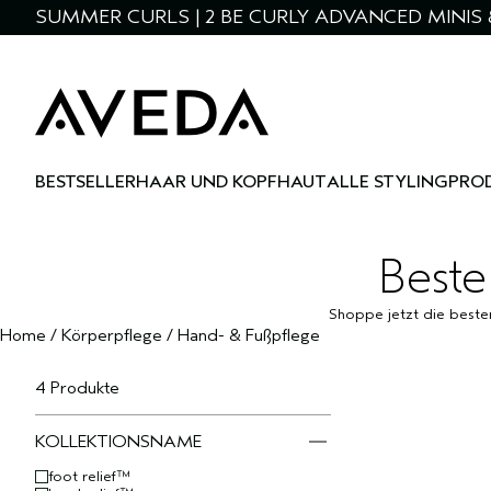
SUMMER CURLS | 2 BE CURLY ADVANCED MINIS 
BESTSELLER
HAAR UND KOPFHAUT
ALLE STYLINGPRO
Beste
Shoppe jetzt die beste
Home
/
Körperpflege
/
Hand- & Fußpflege
4 Produkte
KOLLEKTIONSNAME
foot relief™