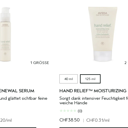
1 GRÖSSE
2
40 ml
125 ml
RENEWAL SERUM
HAND RELIEF™ MOISTURIZING
und glättet sichtbar feine
Sorgt dank intensiver Feuchtigkeit f
weiche Hände
(0)
CHF38.50
.20
/ml
|
CHF0.31
/ml