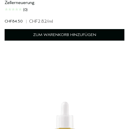
Zellerneuerung.
(0)
CHF84.50
|
CHF2.82
/ml
ZUM WARENKORB HINZUFÜGEN