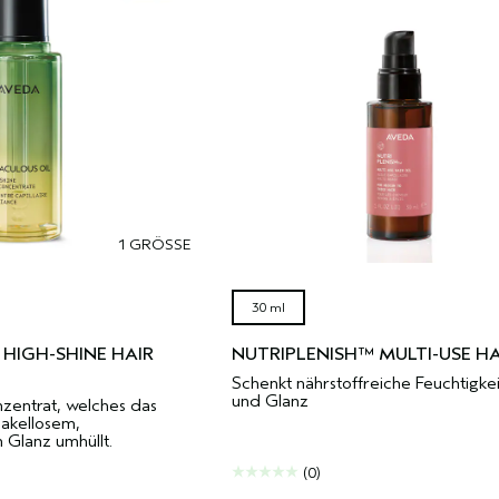
1 GRÖSSE
30 ml
 HIGH-SHINE HAIR
NUTRIPLENISH™ MULTI-USE HA
Schenkt nährstoffreiche Feuchtigke
und Glanz
nzentrat, welches das
akellosem,
m Glanz umhüllt.
(0)