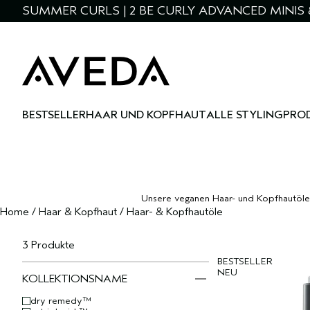
SUMMER CURLS | 2 BE CURLY ADVANCED MINIS 
BESTSELLER
HAAR UND KOPFHAUT
ALLE STYLINGPRO
Unsere veganen Haar- und Kopfhautöle b
Home
/
Haar & Kopfhaut
/
Haar- & Kopfhautöle
3 Produkte
BESTSELLER
NEU
KOLLEKTIONSNAME
dry remedy™