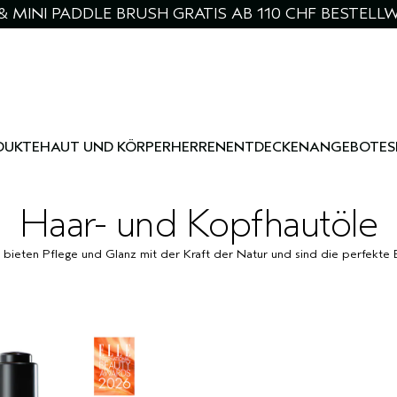
& MINI PADDLE BRUSH GRATIS AB 110 CHF BESTELL
DUKTE
HAUT UND KÖRPER
HERREN
ENTDECKEN
ANGEBOTE
S
Haar- und Kopfhautöle
ieten Pflege und Glanz mit der Kraft der Natur und sind die perfekte E