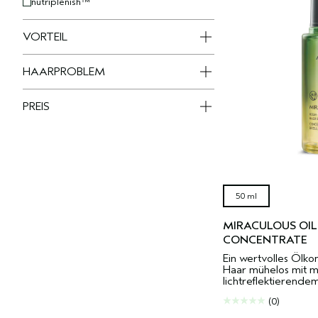
nutriplenish™
VORTEIL
HAARPROBLEM
PREIS
50 ml
MIRACULOUS OIL
CONCENTRATE
Ein wertvolles Ölko
Haar mühelos mit m
lichtreflektierende
(0)