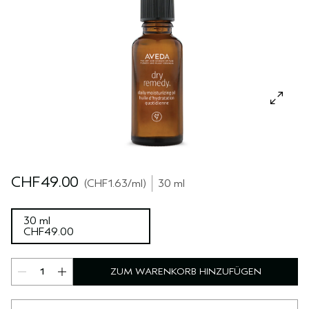
REISE
REISE
PURE ABUNDANCE
EMPFINDLICHE KOPFHAUT
ALLE KOLLEKTIONEN
CHF49.00
CHF1.63
/ml
30 ml
30 ml
CHF49.00
ZUM WARENKORB HINZUFÜGEN