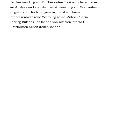
der Verwendung von Drittanbieter-Cookies oder anderer
zur Analyse und statistischen Auswertung von Webseiten
eingesetzten Technologien zu, damit wir Ihnen
interessenbezogene Werbung sowie Videos, Social-
Sharing-Buttons und Inhalte von sozialen Internet-
Plattformen bereitstellen können.
AVEDA SALON WERDEN
WERDE EIN AVEDA-SALON
BENÖTIGST DU HILFE?
ZUM WARENKORB HINZUFÜGEN
RUFE UNS AN +41315280239
CHATTE MIT UNS
ALLGEMEINES
KUNDENSERVICE
DATENSCHUTZRICHTLINIE
KONTAKTIERE DEN HERSTELLER
NUTZUNGSBEDINGUNGEN
RÜCKSENDUNGEN & UMTAUSCH
VERKAUFSBEDINGUNGEN
ALLGEMEINE FRAGEN
COOKIES DER WEBSEITE VERWALTEN
BARRIEREFREIHEIT
© Aveda Corp.