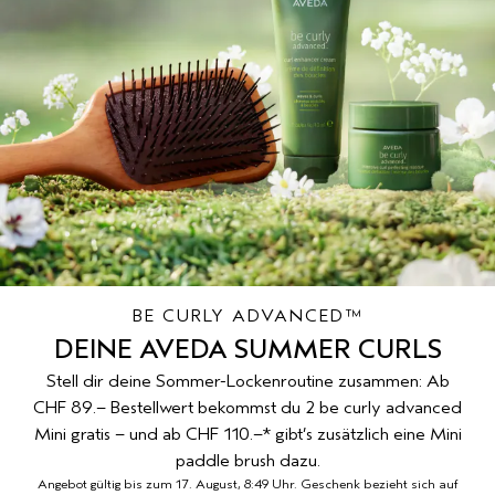
REISE
REISE
PURE ABUNDANCE
EMPFINDLICHE KOPFHAUT
ALLE KOLLEKTIONEN
BE CURLY ADVANCED™
DEINE AVEDA SUMMER CURLS
Stell dir deine Sommer-Lockenroutine zusammen: Ab
CHF 89.– Bestellwert bekommst du 2 be curly advanced
Mini gratis – und ab CHF 110.–* gibt’s zusätzlich eine Mini
paddle brush dazu.
Angebot gültig bis zum 17. August, 8:49 Uhr. Geschenk bezieht sich auf