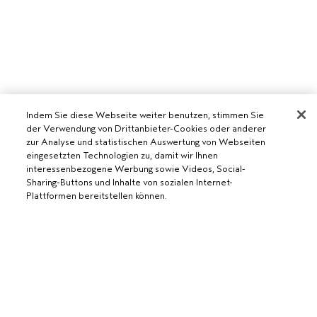
Indem Sie diese Webseite weiter benutzen, stimmen Sie
der Verwendung von Drittanbieter-Cookies oder anderer
zur Analyse und statistischen Auswertung von Webseiten
eingesetzten Technologien zu, damit wir Ihnen
interessenbezogene Werbung sowie Videos, Social-
AVEDA SALON WERDEN
Sharing-Buttons und Inhalte von sozialen Internet-
Plattformen bereitstellen können.
WERDE EIN AVEDA-SALON
BENÖTIGST DU HILFE?
RUFE UNS AN +41315280239
CHATTE MIT UNS
ALLGEMEINES
KUNDENSERVICE
DATENSCHUTZRICHTLINIE
KONTAKTIERE DEN HERSTELLER
NUTZUNGSBEDINGUNGEN
RÜCKSENDUNGEN & UMTAUSCH