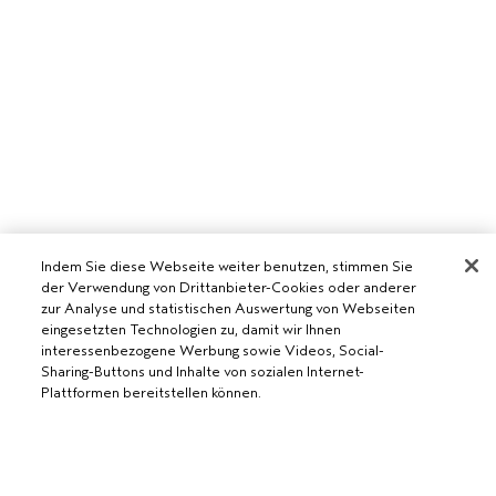
Indem Sie diese Webseite weiter benutzen, stimmen Sie
der Verwendung von Drittanbieter-Cookies oder anderer
zur Analyse und statistischen Auswertung von Webseiten
eingesetzten Technologien zu, damit wir Ihnen
interessenbezogene Werbung sowie Videos, Social-
AVEDA SALON WERDEN
Sharing-Buttons und Inhalte von sozialen Internet-
Plattformen bereitstellen können.
WERDE EIN AVEDA-SALON
BENÖTIGST DU HILFE?
RUFE UNS AN +41315280239
CHATTE MIT UNS
ALLGEMEINES