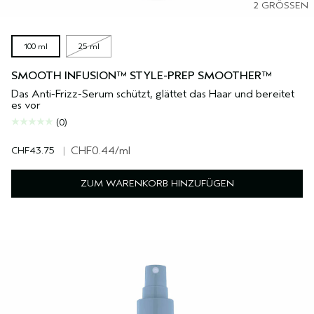
2 GRÖSSEN
100 ml
25 ml
SMOOTH INFUSION™ STYLE-PREP SMOOTHER™
Das Anti-Frizz-Serum schützt, glättet das Haar und bereitet
es vor
(0)
CHF43.75
|
CHF0.44
/ml
ZUM WARENKORB HINZUFÜGEN