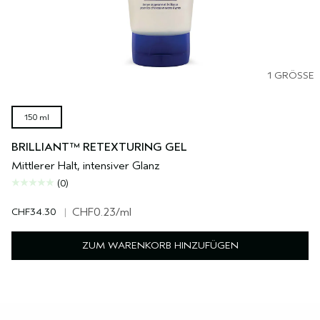
1 GRÖSSE
150 ml
BRILLIANT™ RETEXTURING GEL
Mittlerer Halt, intensiver Glanz
(0)
CHF34.30
|
CHF0.23
/ml
ZUM WARENKORB HINZUFÜGEN