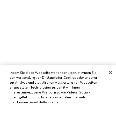
Indem Sie diese Webseite weiter benutzen, stimmen Sie
der Verwendung von Drittanbieter-Cookies oder anderer
AVEDA SALON WERDEN
zur Analyse und statistischen Auswertung von Webseiten
eingesetzten Technologien zu, damit wir Ihnen
WERDE EIN AVEDA-SALON
interessenbezogene Werbung sowie Videos, Social-
BENÖTIGST DU HILFE?
Sharing-Buttons und Inhalte von sozialen Internet-
Plattformen bereitstellen können.
RUFE UNS AN +41315280239
CHATTE MIT UNS
ALLGEMEINES