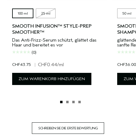
100 ml
25 ml
50 ml
SMOOTH INFUSION™ STYLE-PREP
SMOOTH
SMOOTHER™
SHAMP
Das Anti-Frizz-Serum schützt, glättet das
glättend
Haar und bereitet es vor
sanfte Re
(0)
CHF43.75
|
CHF0.44
/ml
CHF36.00
ZUM WARENKORB HINZUFÜGEN
ZUM 
SCHREIBEN SIE DIE ERSTE BEWERTUNG