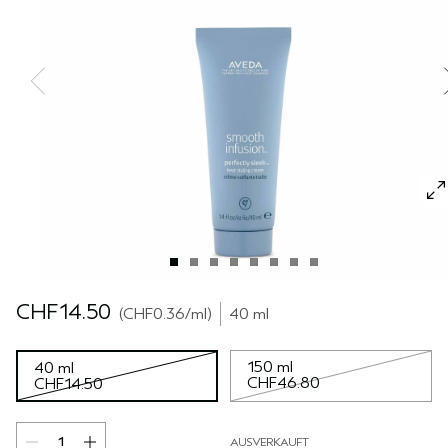
REISE
REISE
PURE ABUNDANCE
EMPFINDLICHE KOPFHAUT
ALLE KOLLEKTIONEN
CHF14.50
CHF0.36
/ml
40 ml
150 ml
40 ml
CHF46.80
CHF14.50
AUSVERKAUFT