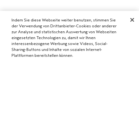
Indem Sie diese Webseite weiter benutzen, stimmen Sie
AVEDA SALON WERDEN
der Verwendung von Drittanbieter-Cookies oder anderer
zur Analyse und statistischen Auswertung von Webseiten
WERDE EIN AVEDA-SALON
eingesetzten Technologien zu, damit wir Ihnen
BENÖTIGST DU HILFE?
interessenbezogene Werbung sowie Videos, Social-
Sharing-Buttons und Inhalte von sozialen Internet-
RUFE UNS AN +41315280239
Plattformen bereitstellen können.
CHATTE MIT UNS
ALLGEMEINES
KUNDENSERVICE
DATENSCHUTZRICHTLINIE
KONTAKTIERE DEN HERSTELLER
NUTZUNGSBEDINGUNGEN
RÜCKSENDUNGEN & UMTAUSCH
AUSVERKAUFT
VERKAUFSBEDINGUNGEN
ALLGEMEINE FRAGEN
COOKIES DER WEBSEITE VERWALTEN
BARRIEREFREIHEIT
© Aveda Corp.