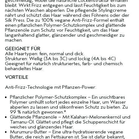
geschmeidig, wobei die natürliche Lockenstruktur erhalten
bleibt. Wirkt Frizz entgegen und lässt Feuchtigkeit bis zum
nächsten Waschen abperlen. Die pflegende Stylingcreme
nährt und schützt das Haar während des Föhnens oder der
Silk Press. Die zu 100% vegane Anti-Frizz-Formel enthält
einen pflanzlichen Polymer-Schutzkomplex und glättende
Pflanzenöle zum Schutz vor Feuchtigkeit, um das Haar
langanhaltend glatter, glänzender und geschmeidiger zu
machen.
GEEIGNET FÜR
Alle Haartypen: fein, normal und dick.
Strukturen: Wellig (3A bis 3C) und lockig (4A bis 4C)
Geeignet für natürlich strukturiertes, farb- und chemisch
behandeltes Haar.
VORTEILE
Anti-Frizz-Technologie mit Pflanzen-Power:
Pflanzlicher Polymer-Schutzkomplex – Ein unsichtbares
Polymer umhüllt sofort jedes einzelne Haar, um Wasser
abperlen zu lassen und silikonfreien Schutz zu bieten. Zu
99 % natürlich gewonnen.*
Glättende Pflanzenöle – Mit Kalahari-Melonenkernöl und
Tamanu-Öl. Glättet und pflegt die Schuppenschicht für
weiches und glänzendes Haar.
Murumuru-Butter – Eine ultra-hydratisierende vegane
Butter, die reich an Fettsäuren ist. Sie ist dafür bekannt,