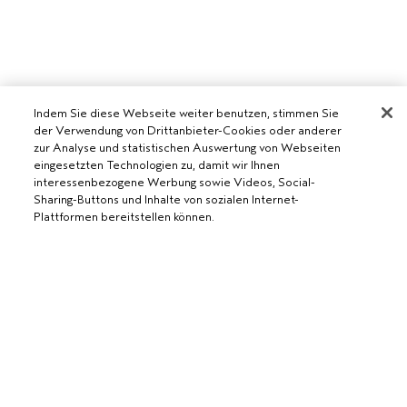
Indem Sie diese Webseite weiter benutzen, stimmen Sie
der Verwendung von Drittanbieter-Cookies oder anderer
zur Analyse und statistischen Auswertung von Webseiten
eingesetzten Technologien zu, damit wir Ihnen
AVEDA SALON WERDEN
interessenbezogene Werbung sowie Videos, Social-
Sharing-Buttons und Inhalte von sozialen Internet-
WERDE EIN AVEDA-SALON
Plattformen bereitstellen können.
BENÖTIGST DU HILFE?
RUFE UNS AN +41315280239
CHATTE MIT UNS
ALLGEMEINES
KUNDENSERVICE
DATENSCHUTZRICHTLINIE
KONTAKTIERE DEN HERSTELLER
NUTZUNGSBEDINGUNGEN
RÜCKSENDUNGEN & UMTAUSCH
VERKAUFSBEDINGUNGEN
ALLGEMEINE FRAGEN
COOKIES DER WEBSEITE VERWALTEN