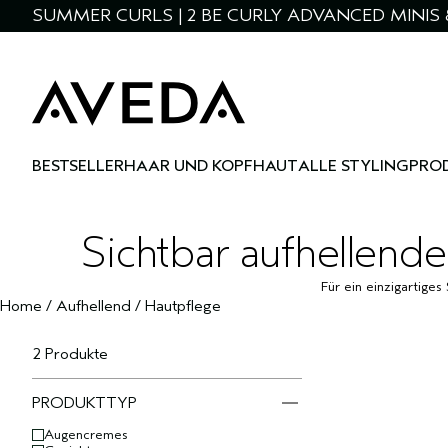
SUMMER CURLS | 2 BE CURLY ADVANCED MINIS 
BESTSELLER
HAAR UND KOPFHAUT
ALLE STYLINGPRO
Sichtbar aufhellende
Für ein einzigartige
Home
/
Aufhellend
/
Hautpflege
2 Produkte
PRODUKTTYP
Augencremes