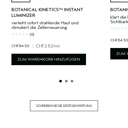
BOTANICAL KINETICS™ INSTANT
BOTANI
LUMINIZER
klärt die
Sichtbark
verleiht sofort strahlende Haut und
stimuliert die Zellerneuerung.
(0)
CHF84.50
CHF84.50
|
CHF2.82
/ml
ZUM 
ZUM WARENKORB HINZUFÜGEN
SCHREIBEN SIE DIE ERSTE BEWERTUNG