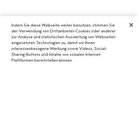
Indem Sie diese Webseite weiter benutzen, stimmen Sie
der Verwendung von Drittanbieter-Cookies oder anderer
zur Analyse und statistischen Auswertung von Webseiten
eingesetzten Technologien zu, damit wir Ihnen
AVEDA SALON WERDEN
interessenbezogene Werbung sowie Videos, Social-
Sharing-Buttons und Inhalte von sozialen Internet-
WERDE EIN AVEDA-SALON
Plattformen bereitstellen können.
BENÖTIGST DU HILFE?
RUFE UNS AN +41315280239
CHATTE MIT UNS
ALLGEMEINES
ZUM WARENKORB HINZUFÜGEN
KUNDENSERVICE
DATENSCHUTZRICHTLINIE
KONTAKTIERE DEN HERSTELLER
NUTZUNGSBEDINGUNGEN
RÜCKSENDUNGEN & UMTAUSCH
VERKAUFSBEDINGUNGEN
ALLGEMEINE FRAGEN
COOKIES DER WEBSEITE VERWALTEN
BARRIEREFREIHEIT