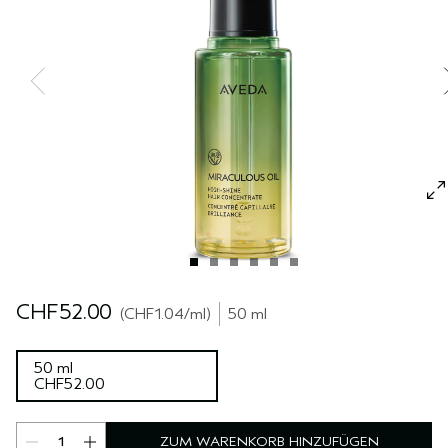
REISE
REISE
PURE ABUNDANCE
EMPFINDLICHE KOPFHAUT
ALLE KOLLEKTIONEN
CHF52.00
CHF1.04
/ml
50 ml
50 ml
CHF52.00
ZUM WARENKORB HINZUFÜGEN