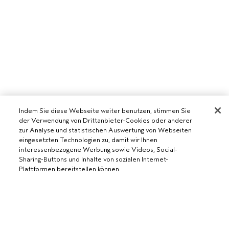
Indem Sie diese Webseite weiter benutzen, stimmen Sie
der Verwendung von Drittanbieter-Cookies oder anderer
zur Analyse und statistischen Auswertung von Webseiten
eingesetzten Technologien zu, damit wir Ihnen
interessenbezogene Werbung sowie Videos, Social-
Sharing-Buttons und Inhalte von sozialen Internet-
Plattformen bereitstellen können.
AVEDA SALON WERDEN
WERDE EIN AVEDA-SALON
BENÖTIGST DU HILFE?
ZUM WARENKORB HINZUFÜGEN
RUFE UNS AN +41315280239