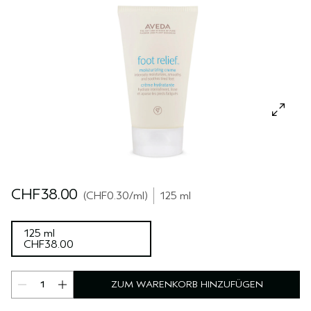
REISE
REISE
PURE ABUNDANCE
EMPFINDLICHE KOPFHAUT
ALLE KOLLEKTIONEN
CHF38.00
CHF0.30
/ml
125 ml
125 ml
CHF38.00
ZUM WARENKORB HINZUFÜGEN