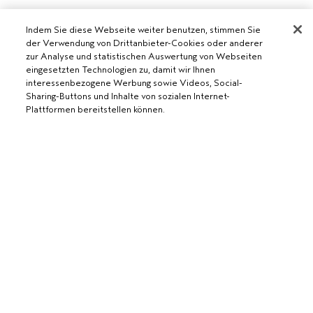
Indem Sie diese Webseite weiter benutzen, stimmen Sie
der Verwendung von Drittanbieter-Cookies oder anderer
zur Analyse und statistischen Auswertung von Webseiten
eingesetzten Technologien zu, damit wir Ihnen
interessenbezogene Werbung sowie Videos, Social-
Sharing-Buttons und Inhalte von sozialen Internet-
AVEDA SALON WERDEN
Plattformen bereitstellen können.
WERDE EIN AVEDA-SALON
BENÖTIGST DU HILFE?
ZUM WARENKORB HINZUFÜGEN
RUFE UNS AN +41315280239
CHATTE MIT UNS
ALLGEMEINES
KUNDENSERVICE
DATENSCHUTZRICHTLINIE
KONTAKTIERE DEN HERSTELLER
NUTZUNGSBEDINGUNGEN
RÜCKSENDUNGEN & UMTAUSCH
VERKAUFSBEDINGUNGEN
ALLGEMEINE FRAGEN
COOKIES DER WEBSEITE VERWALTEN
BARRIEREFREIHEIT
© Aveda Corp.