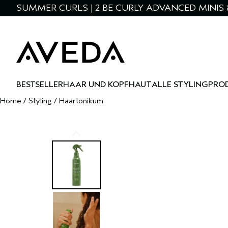
SUMMER CURLS | 2 BE CURLY ADVANCED MINIS 
BESTSELLER
HAAR UND KOPFHAUT
ALLE STYLINGPRO
Home
/
Styling
/
Haartonikum