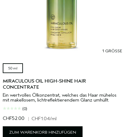
1 GRÖSSE
50 ml
MIRACULOUS OIL HIGH-SHINE HAIR
CONCENTRATE
Ein wertvolles Ölkonzentrat, welches das Haar mühelos
mit makellosem, lichtreflektierendem Glanz umhüllt.
(0)
CHF52.00
C
|
CHF1.04
/ml
ZUM WARENKORB HINZUFÜGEN