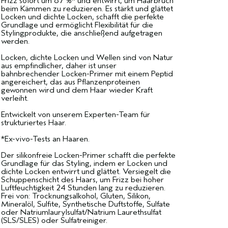
Frizz sofort um 87 %* und entwirrt, um Haarbruch
beim Kämmen zu reduzieren. Es stärkt und glättet
Locken und dichte Locken, schafft die perfekte
Grundlage und ermöglicht Flexibilität für die
Stylingprodukte, die anschließend aufgetragen
werden.
Locken, dichte Locken und Wellen sind von Natur
aus empfindlicher, daher ist unser
bahnbrechender Locken-Primer mit einem Peptid
angereichert, das aus Pflanzenproteinen
gewonnen wird und dem Haar wieder Kraft
verleiht.
Entwickelt von unserem Experten-Team für
strukturiertes Haar.
*Ex-vivo-Tests an Haaren.
Der silikonfreie Locken-Primer schafft die perfekte
Grundlage für das Styling, indem er Locken und
dichte Locken entwirrt und glättet. Versiegelt die
Schuppenschicht des Haars, um Frizz bei hoher
Luftfeuchtigkeit 24 Stunden lang zu reduzieren.
Frei von: Trocknungsalkohol, Gluten, Silikon,
Mineralöl, Sulfite, Synthetische Duftstoffe, Sulfate
oder Natriumlaurylsulfat/Natrium Laurethsulfat
(SLS/SLES) oder Sulfatreiniger.