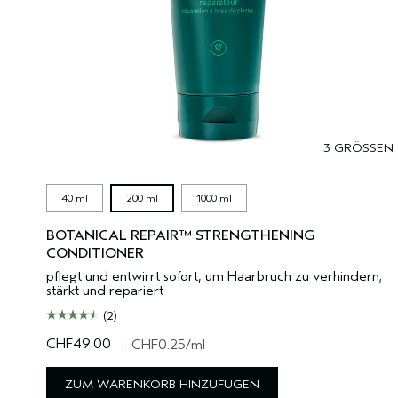
3 GRÖSSEN
40 ml
200 ml
1000 ml
BOTANICAL REPAIR™ STRENGTHENING
CONDITIONER
pflegt und entwirrt sofort, um Haarbruch zu verhindern;
stärkt und repariert
(2)
CHF49.00
|
CHF0.25
/ml
ZUM WARENKORB HINZUFÜGEN