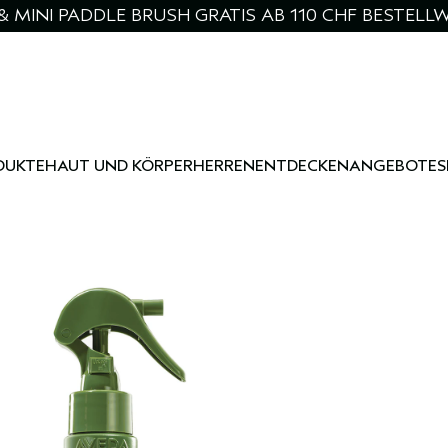
& MINI PADDLE BRUSH GRATIS AB 110 CHF BESTELL
DUKTE
HAUT UND KÖRPER
HERREN
ENTDECKEN
ANGEBOTE
S