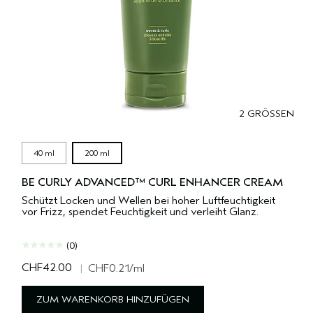
2 GRÖSSEN
40 ml
200 ml
BE CURLY ADVANCED™ CURL ENHANCER CREAM
Schützt Locken und Wellen bei hoher Luftfeuchtigkeit
vor Frizz, spendet Feuchtigkeit und verleiht Glanz.
(0)
CHF42.00
|
CHF0.21
/ml
ZUM WARENKORB HINZUFÜGEN