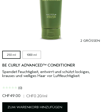
2 GRÖSSEN
250 ml
1000 ml
BE CURLY ADVANCED™ CONDITIONER
Spendet Feuchtigkeit, entwirrt und schützt lockiges,
krauses und welliges Haar vor Luftfeuchtigkeit.
(0)
CHF49.00
C
|
CHF0.20
/ml
ZUM WARENKORB HINZUFÜGEN