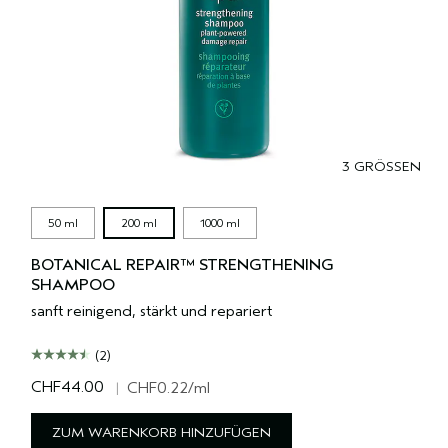
3 GRÖSSEN
50 ml
200 ml
1000 ml
BOTANICAL REPAIR™ STRENGTHENING
SHAMPOO
sanft reinigend, stärkt und repariert
(2)
CHF44.00
|
CHF0.22
/ml
ZUM WARENKORB HINZUFÜGEN