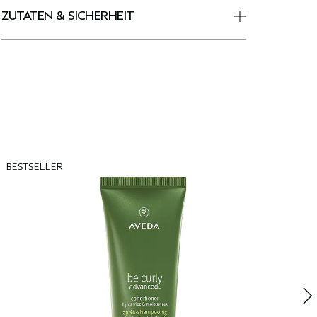
ZUTATEN & SICHERHEIT
BESTSELLER
B
B
R
w