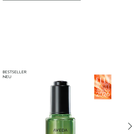
BESTSELLER
B
NEU
B
T
S