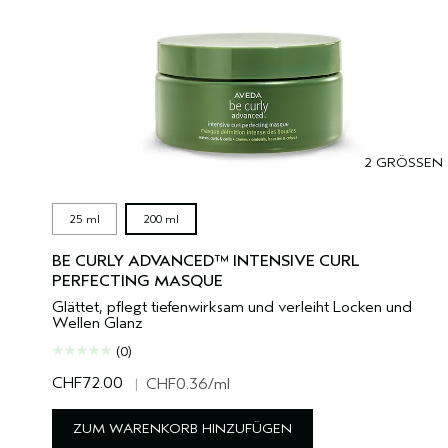
2 GRÖSSEN
25 ml
200 ml
BE CURLY ADVANCED™ INTENSIVE CURL
PERFECTING MASQUE
Glättet, pflegt tiefenwirksam und verleiht Locken und
Wellen Glanz
(0)
CHF72.00
|
CHF0.36
/ml
ZUM WARENKORB HINZUFÜGEN