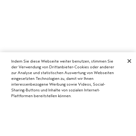
Indem Sie diese Webseite weiter benutzen, stimmen Sie
der Verwendung von Drittanbieter-Cookies oder anderer
zur Analyse und statistischen Auswertung von Webseiten
eingesetzten Technologien zu, damit wir Ihnen
interessenbezogene Werbung sowie Videos, Social-
AVEDA SALON WERDEN
Sharing-Buttons und Inhalte von sozialen Internet-
Plattformen bereitstellen können.
WERDE EIN AVEDA-SALON
BENÖTIGST DU HILFE?
RUFE UNS AN +41315280239
AUSVERKAUFT
CHATTE MIT UNS
ALLGEMEINES
KUNDENSERVICE
DATENSCHUTZRICHTLINIE
KONTAKTIERE DEN HERSTELLER