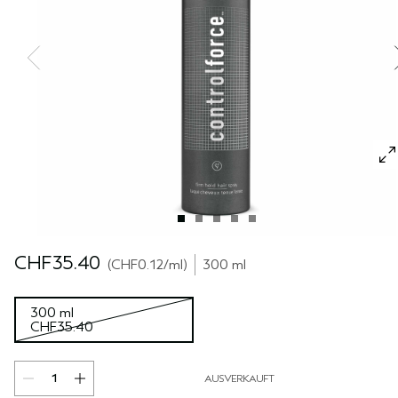
REISE
REISE
PURE ABUNDANCE
EMPFINDLICHE KOPFHAUT
ALLE KOLLEKTIONEN
CHF35.40
CHF0.12
/ml
300 ml
300 ml
CHF35.40
AUSVERKAUFT