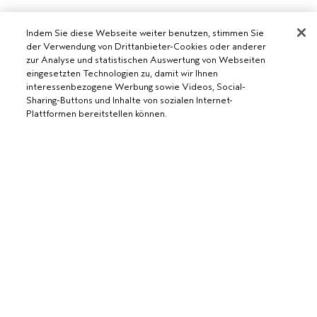
Indem Sie diese Webseite weiter benutzen, stimmen Sie
der Verwendung von Drittanbieter-Cookies oder anderer
zur Analyse und statistischen Auswertung von Webseiten
eingesetzten Technologien zu, damit wir Ihnen
interessenbezogene Werbung sowie Videos, Social-
Sharing-Buttons und Inhalte von sozialen Internet-
AVEDA SALON WERDEN
Plattformen bereitstellen können.
WERDE EIN AVEDA-SALON
BENÖTIGST DU HILFE?
RUFE UNS AN +41315280239
CHATTE MIT UNS
ALLGEMEINES
KUNDENSERVICE
DATENSCHUTZRICHTLINIE
KONTAKTIERE DEN HERSTELLER
NUTZUNGSBEDINGUNGEN
RÜCKSENDUNGEN & UMTAUSCH
VERKAUFSBEDINGUNGEN
ALLGEMEINE FRAGEN
COOKIES DER WEBSEITE VERWALTEN
BARRIEREFREIHEIT