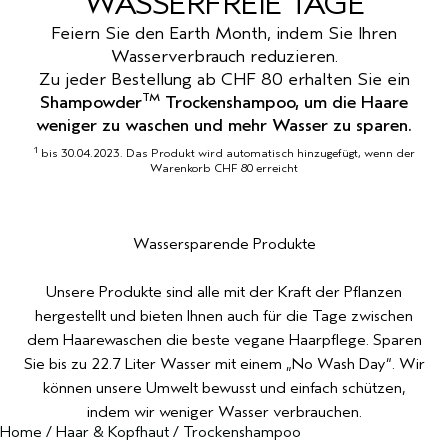
WASSERFREIE TAGE
REISE
REISE
Feiern Sie den Earth Month, indem Sie Ihren
PURE ABUNDANCE
EMPFINDLICHE KOPFHAUT
Wasserverbrauch reduzieren.
Zu jeder Bestellung ab CHF 80 erhalten Sie ein
ALLE KOLLEKTIONEN
TM
Shampowder
Trockenshampoo, um die Haare
weniger zu waschen und mehr Wasser zu sparen.
1
bis 30.04.2023. Das Produkt wird automatisch hinzugefügt, wenn der
Warenkorb CHF 80 erreicht
Wassersparende Produkte
Unsere Produkte sind alle mit der Kraft der Pflanzen
hergestellt und bieten Ihnen auch für die Tage zwischen
dem Haarewaschen die beste vegane Haarpflege. Sparen
Sie bis zu 22.7 Liter Wasser mit einem „No Wash Day“. Wir
können unsere Umwelt bewusst und einfach schützen,
indem wir weniger Wasser verbrauchen.
Home
/
Haar & Kopfhaut
/
Trockenshampoo