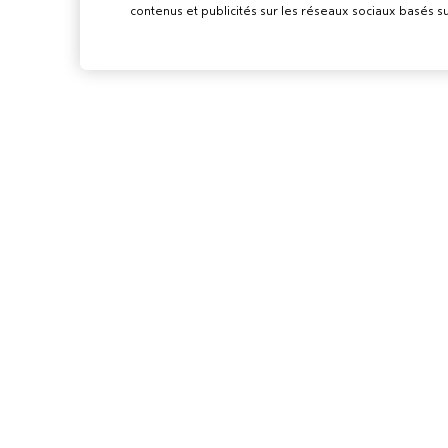
contenus et publicités sur les réseaux sociaux basés su
POUR LES
PROFESSIONN
DEVENIR UN SA