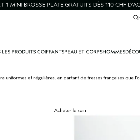
ET 1 MINI BROSSE PLATE GRATUITS DÈS 110 CHF D'A
 LES PRODUITS COIFFANTS
PEAU ET CORPS
HOMMES
DÉCO
niformes et régulières, en partant de tresses françaises que l’on 
Acheter le soin