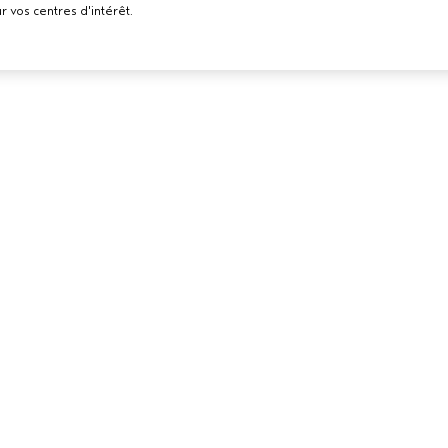
r vos centres d'intérêt.
BESOIN D’AIDE ?
POLITIQUE D
ELS
CONFIDENTI
RETOURS ET ÉCHANGES
LON AVEDA
CONDITIONS 
APPELEZ LE +41315280239
CONDITIONS 
PARLEZ-NOUS
POLITIQUE DE
SERVICE CLIENT
CONFIDENTIAL
CONTACTER LE FABRICANT
PUBLICITÉ BAS
INTÉRÊTS
EMPLOIS
POLITIQUE RE
COOKIES
GÉRER LES CO