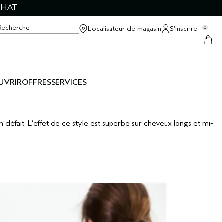
CHAT
Recherche
Localisateur de magasin
S’inscrire
0
UVRIR
OFFRES
SERVICES
défait. L’effet de ce style est superbe sur cheveux longs et mi-