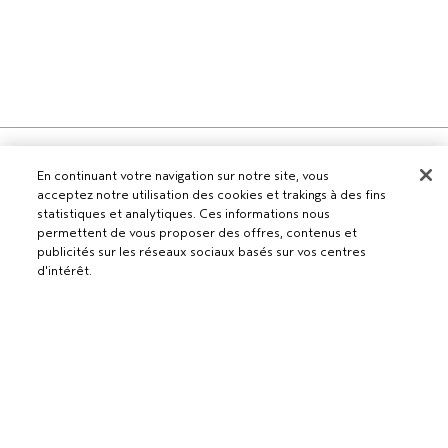
Pour les professionnels
En continuant votre navigation sur notre site, vous
DEVENIR UN SALON AVEDA
acceptez notre utilisation des cookies et trakings à des fins
Besoin d’aide ?
statistiques et analytiques. Ces informations nous
permettent de vous proposer des offres, contenus et
RETOURS ET ÉCHANGES
publicités sur les réseaux sociaux basés sur vos centres
APPELEZ LE +41315280239
Politique de confidentialité
d'intérêt.
PARLEZ-NOUS
CONDITIONS GÉNÉRALES
SERVICE CLIENT
CONDITIONS DE VENTE
CONTACTER LE FABRICANT
POLITIQUE DE CONFIDENTIALITÉ
PUBLICITÉ BASÉE SUR LES INTÉRÊTS
EMPLOIS
POLITIQUE RELATIVE AUX COOKIES
GÉRER LES COOKIES
ACCESSIBILITÉ