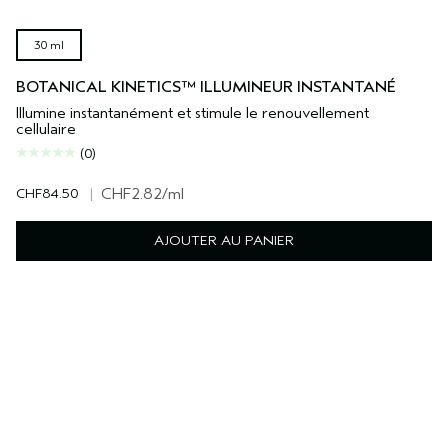
30 ml
BOTANICAL KINETICS™ ILLUMINEUR INSTANTANÉ
Illumine instantanément et stimule le renouvellement
cellulaire
(0)
CHF84.50
|
CHF2.82
/ml
AJOUTER AU PANIER