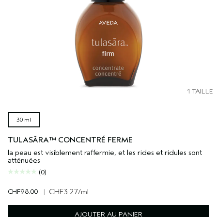
1 TAILLE
30 ml
TULASĀRA™ CONCENTRÉ FERME
la peau est visiblement raffermie, et les rides et ridules sont
atténuées
(0)
CHF98.00
|
CHF3.27
/ml
AJOUTER AU PANIER