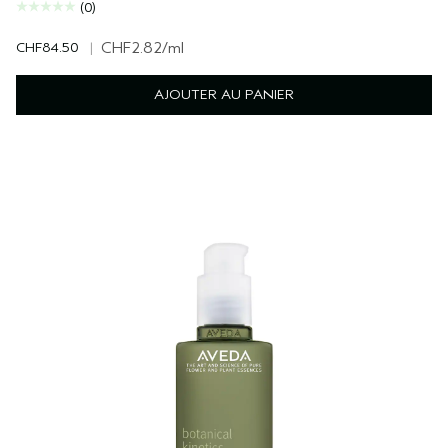
(0)
CHF84.50
|
CHF2.82
/ml
AJOUTER AU PANIER