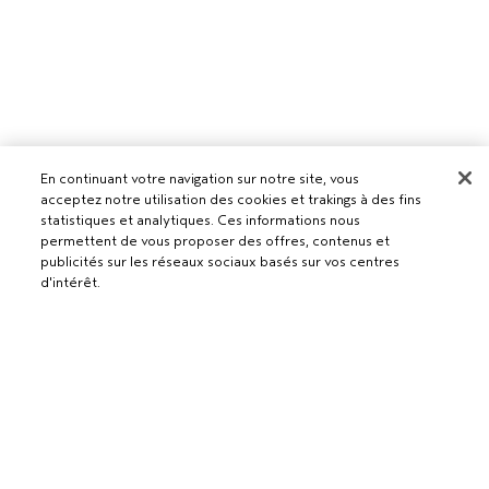
En continuant votre navigation sur notre site, vous
acceptez notre utilisation des cookies et trakings à des fins
statistiques et analytiques. Ces informations nous
Pour les professionnels
permettent de vous proposer des offres, contenus et
publicités sur les réseaux sociaux basés sur vos centres
DEVENIR UN SALON AVEDA
d'intérêt.
Besoin d’aide ?
RETOURS ET ÉCHANGES
APPELEZ LE +41315280239
Politique de confidentialité
PARLEZ-NOUS
CONDITIONS GÉNÉRALES
SERVICE CLIENT
CONDITIONS DE VENTE
CONTACTER LE FABRICANT
POLITIQUE DE CONFIDENTIALITÉ
PUBLICITÉ BASÉE SUR LES INTÉRÊTS
EMPLOIS