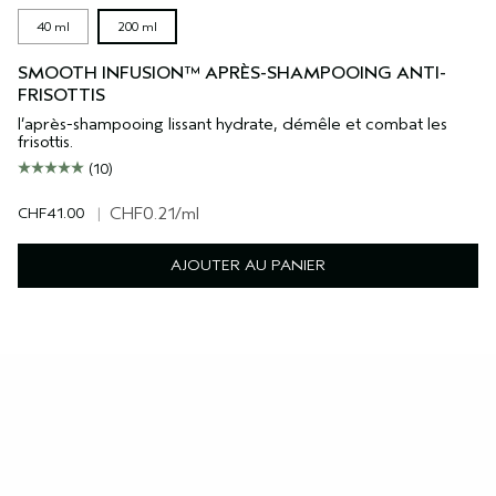
40 ml
200 ml
SMOOTH INFUSION™ APRÈS-SHAMPOOING ANTI-
FRISOTTIS
l’après-shampooing lissant hydrate, démêle et combat les
frisottis.
(10)
CHF41.00
|
CHF0.21
/ml
AJOUTER AU PANIER