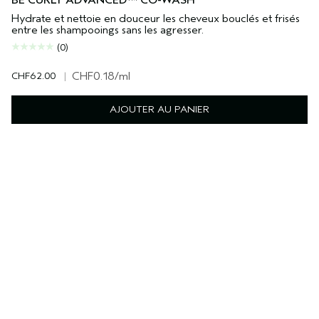
BE CURLY ADVANCED™ CO-WASH
Hydrate et nettoie en douceur les cheveux bouclés et frisés
entre les shampooings sans les agresser.
(0)
CHF62.00
|
CHF0.18
/ml
AJOUTER AU PANIER