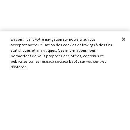
En continuant votre navigation sur notre site, vous
Pour les professionnels
acceptez notre utilisation des cookies et trakings à des fins
statistiques et analytiques. Ces informations nous
DEVENIR UN SALON AVEDA
permettent de vous proposer des offres, contenus et
Besoin d’aide ?
publicités sur les réseaux sociaux basés sur vos centres
d'intérêt.
RETOURS ET ÉCHANGES
APPELEZ LE +41315280239
Politique de confidentialité
PARLEZ-NOUS
CONDITIONS GÉNÉRALES
SERVICE CLIENT
CONDITIONS DE VENTE
CONTACTER LE FABRICANT
POLITIQUE DE CONFIDENTIALITÉ
PUBLICITÉ BASÉE SUR LES INTÉRÊTS
EMPLOIS
POLITIQUE RELATIVE AUX COOKIES
GÉRER LES COOKIES
ACCESSIBILITÉ