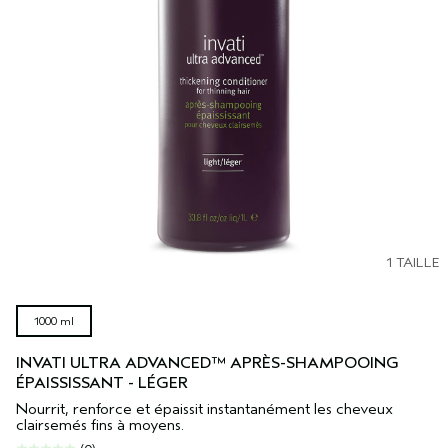
SÉRUM POUR LES CHEVEUX
VOYAGE
ROSEMARY MINT
CUIR CHEVELU SENSIBLE
PURE ABUNDANCE
TOUTES LES COLLECTIONS
1 TAILLE
1000 ml
INVATI ULTRA ADVANCED™ APRÈS-SHAMPOOING
ÉPAISSISSANT - LÉGER
Nourrit, renforce et épaissit instantanément les cheveux
clairsemés fins à moyens.