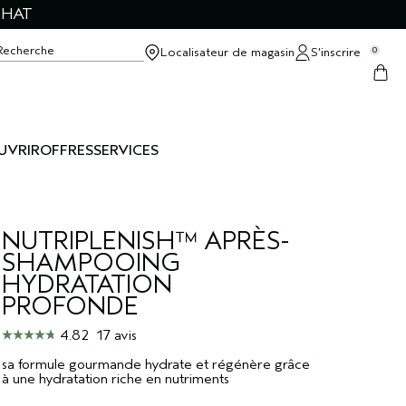
CHAT
Recherche
Localisateur de magasin
S’inscrire
0
UVRIR
OFFRES
SERVICES
NUTRIPLENISH™ APRÈS-
SHAMPOOING
HYDRATATION
PROFONDE
4.82
17 avis
sa formule gourmande hydrate et régénère grâce
à une hydratation riche en nutriments