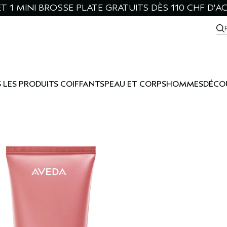
ET 1 MINI BROSSE PLATE GRATUITS DÈS 110 CHF D'A
 LES PRODUITS COIFFANTS
PEAU ET CORPS
HOMMES
DÉCO