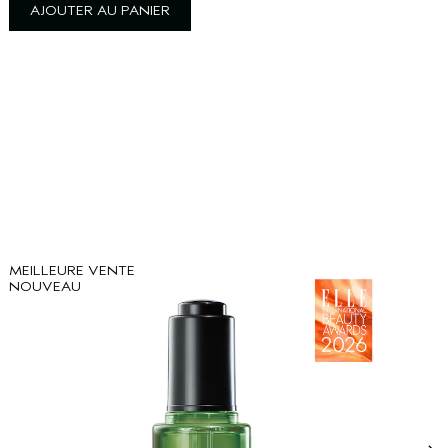
AJOUTER AU PANIER
MEILLEURE VENTE
M
NOUVEAU
B
S
F