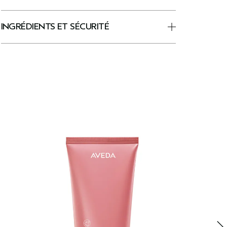
INGRÉDIENTS ET SÉCURITÉ
N
U
r