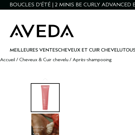
BOUCLES D’ÉTÉ | 2 MINIS BE CURLY ADVANCED 
MEILLEURES VENTES
CHEVEUX ET CUIR CHEVELU
TOUS
Accueil
/
Cheveux & Cuir chevelu
/
Après-shampooing