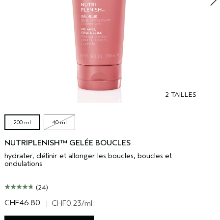
2 TAILLES
200 ml
40 ml
NUTRIPLENISH™ GELÉE BOUCLES
hydrater, définir et allonger les boucles, boucles et
ondulations
(24)
CHF46.80
C
|
CHF0.23
/ml