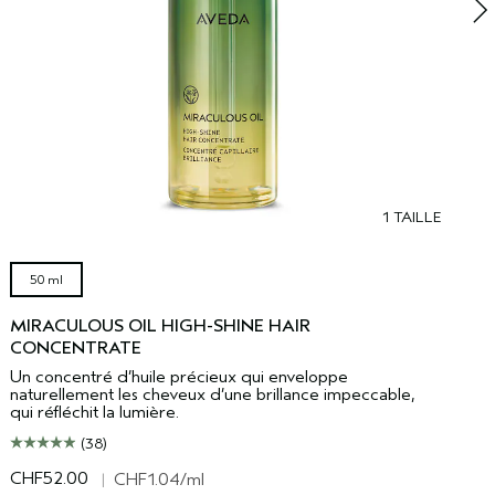
1 TAILLE
50 ml
MIRACULOUS OIL HIGH-SHINE HAIR
CONCENTRATE
Un concentré d’huile précieux qui enveloppe
naturellement les cheveux d’une brillance impeccable,
qui réfléchit la lumière.
(38)
CHF52.00
C
|
CHF1.04
/ml