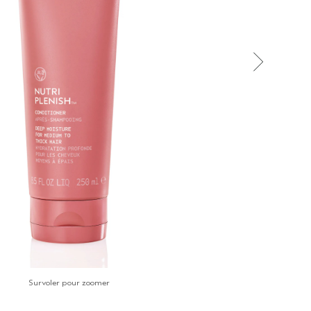
Survoler pour zoomer