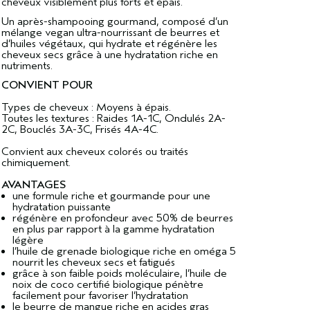
cheveux visiblement plus forts et épais.
Un après-shampooing gourmand, composé d’un
mélange vegan ultra-nourrissant de beurres et
d’huiles végétaux, qui hydrate et régénère les
cheveux secs grâce à une hydratation riche en
nutriments.
CONVIENT POUR
Types de cheveux : Moyens à épais.
Toutes les textures : Raides 1A-1C, Ondulés 2A-
2C, Bouclés 3A-3C, Frisés 4A-4C.
Convient aux cheveux colorés ou traités
chimiquement.
AVANTAGES
une formule riche et gourmande pour une
hydratation puissante
régénère en profondeur avec 50% de beurres
en plus par rapport à la gamme hydratation
légère
l’huile de grenade biologique riche en oméga 5
nourrit les cheveux secs et fatigués
grâce à son faible poids moléculaire, l’huile de
noix de coco certifié biologique pénètre
facilement pour favoriser l’hydratation
le beurre de mangue riche en acides gras