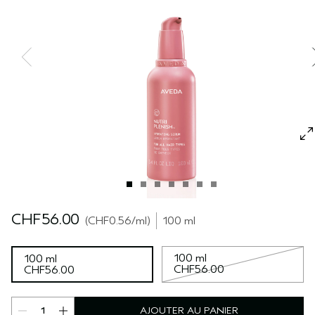
SÉRUM POUR LES CHEVEUX
VOYAGE
ROSEMARY MINT
CUIR CHEVELU SENSIBLE
PURE ABUNDANCE
TOUTES LES COLLECTIONS
CHF56.00
CHF0.56
/ml
100 ml
100 ml
100 ml
CHF56.00
CHF56.00
AJOUTER AU PANIER