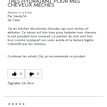
TRÈS HYDRATANT POUR MES
CHEVEUX MÉCHÉS
Soumis
il y a 3 ans
Par
Sandy14
de
Caen
J'ai les mèches décolorées blondes qui sont sèches et
abîmées. Ce sérum est très bien pour hydrater mes cheveux
la nuit pendant mon sommeil. Le parfum du soin sent très
bon comme la plupart ses soins aveda et la texture légère
n'alourdit pas les cheveux.
Continuer les achats
Oui, je recommande ce produit
0
0
Signaler Un Avis