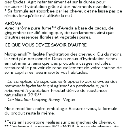
des lipides
Agit instantanément et sur la durée pour
restaurer l’hydratation grâce à des nutriments essentiels
* Sa formule est absorbée par les cheveux et ne laisse pas de
résidus lorsqu’elle est utilisée la nuit
ARÔME
Avec l’arôme pure-fume™ d’Aveda à base de cacao, de
gingembre certifié biologique, de cardamome, ainsi que
d’autres essences florales et végétales pures.
CE QUE VOUS DEVEZ SAVOIR D'AUTRE
Nutriplenish™ facilite l’hydratation des cheveux. Ou du moins,
la rend plus personnelle. Deux niveaux d’hydratation riches
en nutriments, ainsi que des produits à usages multiples,
restaurent le pouvoir de renouvellement de votre routine de
soins capillaires, peu importe vos habitudes.
Le complexe de superaliments apporte aux cheveux des
nutriments hydratants qui agissent en profondeur, puis
retiennent l’hydratation
Produit dérivé de substances
naturelles à 99 %**
Certification Leaping Bunny
Vegan
Nous modifions notre emballage. Rassurez-vous, la formule
du produit reste la même.
*Tests en laboratoire réalisés sur des mèches de cheveux.
** Conforme à la norme ISO∘16128. À base de plantes, de