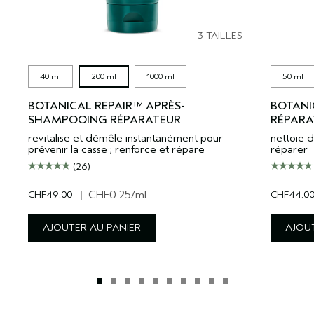
3 TAILLES
40 ml
200 ml
1000 ml
50 ml
BOTANICAL REPAIR™ APRÈS-
BOTANI
SHAMPOOING RÉPARATEUR
RÉPARA
revitalise et démêle instantanément pour
nettoie d
prévenir la casse ; renforce et répare
réparer
(26)
CHF49.00
|
CHF0.25
/ml
CHF44.0
AJOUTER AU PANIER
AJOUT