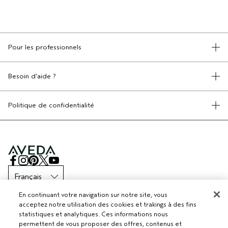
Pour les professionnels
DEVENIR UN SALON AVEDA
Besoin d’aide ?
RETOURS ET ÉCHANGES
APPELEZ LE +41315280239
Politique de confidentialité
PARLEZ-NOUS
CONDITIONS GÉNÉRALES
SERVICE CLIENT
CONDITIONS DE VENTE
CONTACTER LE FABRICANT
POLITIQUE DE CONFIDENTIALITÉ
PUBLICITÉ BASÉE SUR LES INTÉRÊTS
EMPLOIS
POLITIQUE RELATIVE AUX COOKIES
GÉRER LES COOKIES
ACCESSIBILITÉ
En continuant votre navigation sur notre site, vous
© Aveda Corp.
acceptez notre utilisation des cookies et trakings à des fins
statistiques et analytiques. Ces informations nous
permettent de vous proposer des offres, contenus et