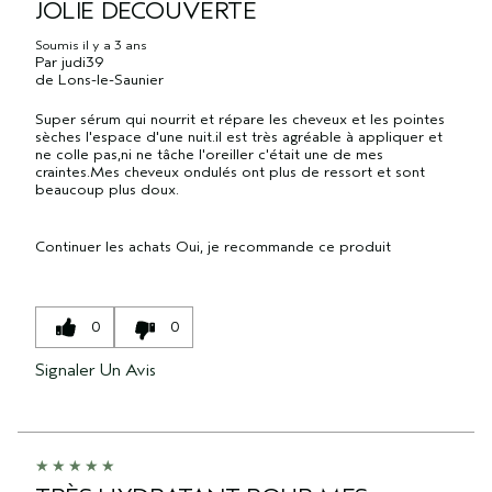
JOLIE DÉCOUVERTE
Soumis
il y a 3 ans
Par
judi39
de
Lons-le-Saunier
Super sérum qui nourrit et répare les cheveux et les pointes
sèches l'espace d'une nuit.il est très agréable à appliquer et
ne colle pas,ni ne tâche l'oreiller c'était une de mes
craintes.Mes cheveux ondulés ont plus de ressort et sont
beaucoup plus doux.
Continuer les achats
Oui, je recommande ce produit
0
0
Signaler Un Avis