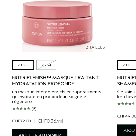
2 TAILLES
200 ml
25 ml
200 ml
NUTRIPLENISH™ MASQUE TRAITANT
NUTRIP
HYDRATATION PROFONDE
SHAMPO
un masque intense enrichi en superaliments
Ce soin 
qui hydrate en profondeur, soigne et
les chev
régénère
(8)
CHF49.0
CHF72.00
|
CHF0.36
/ml
AJOUT
AJOUTER AU PANIER