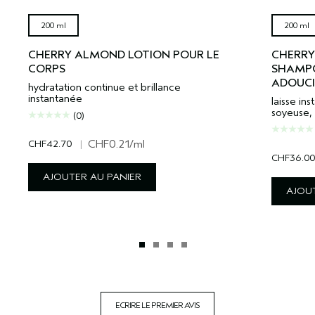
200 ml
200 ml
CHERRY ALMOND LOTION POUR LE
CHERRY
CORPS
SHAMPO
ADOUCI
hydratation continue et brillance
instantanée
laisse in
soyeuse, 
(0)
CHF42.70
|
CHF0.21
/ml
CHF36.00
AJOUTER AU PANIER
AJOUT
ECRIRE LE PREMIER AVIS