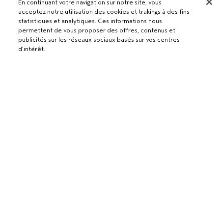
En continuant votre navigation sur notre site, vous
acceptez notre utilisation des cookies et trakings à des fins
statistiques et analytiques. Ces informations nous
permettent de vous proposer des offres, contenus et
publicités sur les réseaux sociaux basés sur vos centres
Pour les professionnels
d'intérêt.
DEVENIR UN SALON AVEDA
Besoin d’aide ?
AJOUTER AU PANIER
RETOURS ET ÉCHANGES
APPELEZ LE +41315280239
Politique de confidentialité
PARLEZ-NOUS
CONDITIONS GÉNÉRALES
SERVICE CLIENT
CONDITIONS DE VENTE
CONTACTER LE FABRICANT
POLITIQUE DE CONFIDENTIALITÉ
PUBLICITÉ BASÉE SUR LES INTÉRÊTS
EMPLOIS
POLITIQUE RELATIVE AUX COOKIES
GÉRER LES COOKIES
ACCESSIBILITÉ
© Aveda Corp.