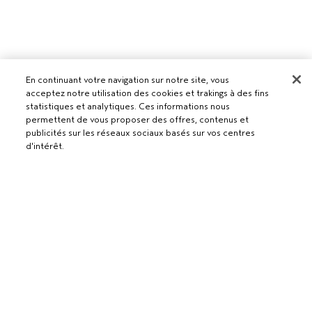
En continuant votre navigation sur notre site, vous
Pour les professionnels
acceptez notre utilisation des cookies et trakings à des fins
statistiques et analytiques. Ces informations nous
DEVENIR UN SALON AVEDA
permettent de vous proposer des offres, contenus et
Besoin d’aide ?
publicités sur les réseaux sociaux basés sur vos centres
d'intérêt.
RETOURS ET ÉCHANGES
APPELEZ LE +41315280239
Politique de confidentialité
PARLEZ-NOUS
CONDITIONS GÉNÉRALES
SERVICE CLIENT
CONDITIONS DE VENTE
CONTACTER LE FABRICANT
POLITIQUE DE CONFIDENTIALITÉ
PUBLICITÉ BASÉE SUR LES INTÉRÊTS
EMPLOIS
POLITIQUE RELATIVE AUX COOKIES
GÉRER LES COOKIES
ACCESSIBILITÉ
© Aveda Corp.