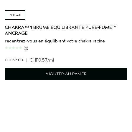
100 ml
CHAKRA™ 1 BRUME ÉQUILIBRANTE PURE-FUME™
ANCRAGE
recentrez-vous
en équilibrant votre chakra racine
(0)
CHF57.00
|
CHF0.57
/ml
AJOUTER AU PANIER