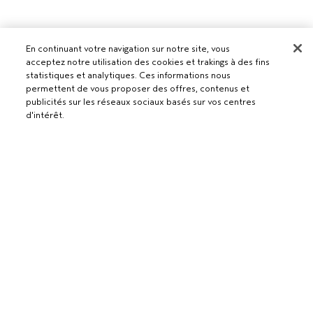
En continuant votre navigation sur notre site, vous
acceptez notre utilisation des cookies et trakings à des fins
statistiques et analytiques. Ces informations nous
permettent de vous proposer des offres, contenus et
publicités sur les réseaux sociaux basés sur vos centres
d'intérêt.
Pour les professionnels
DEVENIR UN SALON AVEDA
Besoin d’aide ?
RETOURS ET ÉCHANGES
APPELEZ LE +41315280239
Politique de confidentialité
PARLEZ-NOUS
CONDITIONS GÉNÉRALES
SERVICE CLIENT
CONDITIONS DE VENTE
CONTACTER LE FABRICANT
POLITIQUE DE CONFIDENTIALITÉ
PUBLICITÉ BASÉE SUR LES INTÉRÊTS
EMPLOIS
POLITIQUE RELATIVE AUX COOKIES
GÉRER LES COOKIES