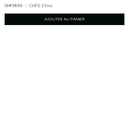
CHF38.50
|
CHF0.31
/ml
AJOUTER AU PANIER