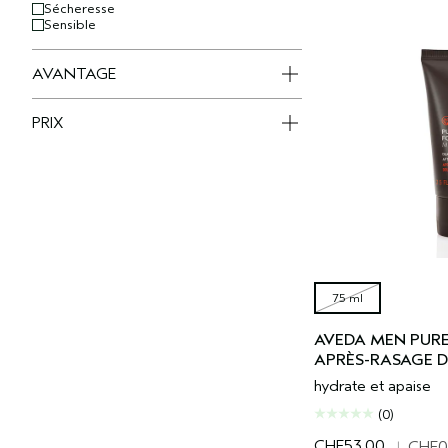
Sécheresse
Sensible
AVANTAGE
PRIX
75 ml
AVEDA MEN PU
APRÈS-RASAGE 
hydrate et apaise
(0)
CHF53.00
|
CHF0