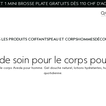
ET 1 MINI BROSSE PLATE GRATUITS DÈS 110 CHF D'A
 LES PRODUITS COIFFANTS
PEAU ET CORPS
HOMMES
DÉCO
 de soin pour le corps p
 le corps Aveda pour homme. Gel douche naturel, lotions hydratantes, hui
quotidienne.