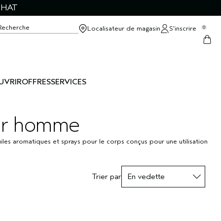
CHAT
Recherche
Localisateur de magasin
S’inscrire
0
UVRIR
OFFRES
SERVICES
our homme
les aromatiques et sprays pour le corps conçus pour une utilisation
Trier par