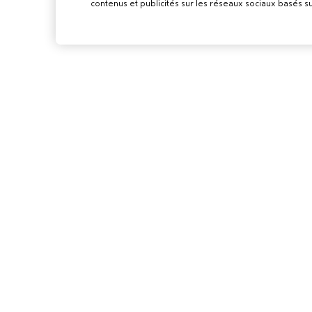
contenus et publicités sur les réseaux sociaux basés su
POUR LES
PROFESSIONN
DEVENIR UN SA