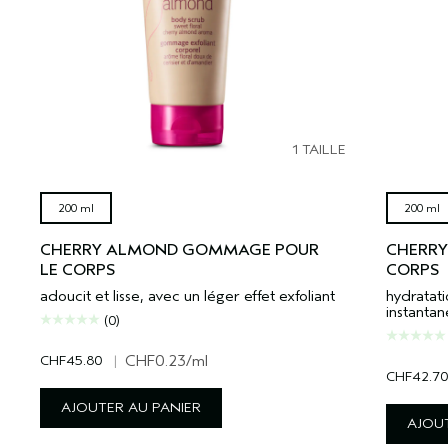
1 TAILLE
200 ml
200 ml
CHERRY ALMOND GOMMAGE POUR
CHERRY
LE CORPS
CORPS
adoucit et lisse, avec un léger effet exfoliant
hydratati
instanta
(0)
CHF45.80
|
CHF0.23
/ml
CHF42.70
AJOUTER AU PANIER
AJOUT