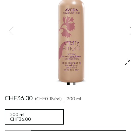
SÉRUM POUR LES CHEVEUX
VOYAGE
ROSEMARY MINT
CUIR CHEVELU SENSIBLE
PURE ABUNDANCE
TOUTES LES COLLECTIONS
CHF36.00
CHF0.18
/ml
200 ml
200 ml
CHF36.00