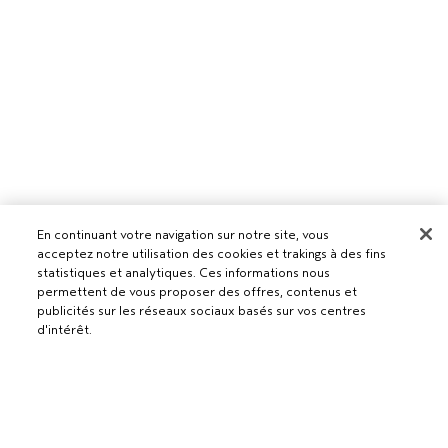
En continuant votre navigation sur notre site, vous
Pour les professionnels
acceptez notre utilisation des cookies et trakings à des fins
DEVENIR UN SALON AVEDA
statistiques et analytiques. Ces informations nous
permettent de vous proposer des offres, contenus et
Besoin d’aide ?
publicités sur les réseaux sociaux basés sur vos centres
RETOURS ET ÉCHANGES
d'intérêt.
APPELEZ LE +41315280239
Politique de confidentialité
PARLEZ-NOUS
CONDITIONS GÉNÉRALES
SERVICE CLIENT
AJOUTER AU PANIER
CONDITIONS DE VENTE
CONTACTER LE FABRICANT
POLITIQUE DE CONFIDENTIALITÉ