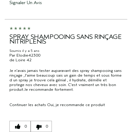
Signaler Un Avis
SPRAY SHAMPOOING SANS RINÇAGE
NITRIPLENIS
Soumis
il y a 5 ans
Par
Elodie42300
de
Loire 42
Je n'avais jamais tester auparavant des spray shampooing sans
rinçage ,J'aime beaucoup sais un gain de temps et sous forme
d un spray je trouve cela génial , il hydrate, démêle et
protege nos cheveux avec soin. C'est vraiment un très bon
produit.Je recommande fortement.
Continuer les achats
Oui, je recommande ce produit
0
0