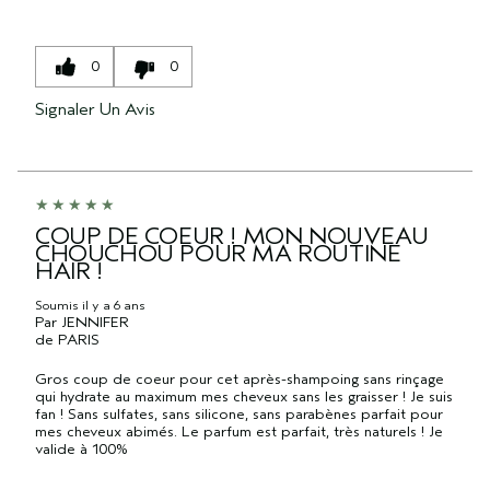
0
0
Signaler Un Avis
COUP DE COEUR ! MON NOUVEAU
CHOUCHOU POUR MA ROUTINE
HAIR !
Soumis
il y a 6 ans
Par
JENNIFER
de
PARIS
Gros coup de coeur pour cet après-shampoing sans rinçage
qui hydrate au maximum mes cheveux sans les graisser ! Je suis
fan ! Sans sulfates, sans silicone, sans parabènes parfait pour
mes cheveux abimés. Le parfum est parfait, très naturels ! Je
valide à 100%