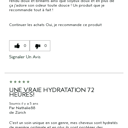
rendu doux et brillants ainsi que soyeux doux et en plus de
ça j'adore son odeur toute douce ! Un produit que je
recommande tout à fait !
Continuer les achats
Oui, je recommande ce produit
0
0
Signaler Un Avis
UNE VRAIE HYDRATATION 72
HEURES!
Soumis
il y a 5 ans
Par
Nathalie88
de
Zürich
C'est un soin unique en son genre, mes cheveux sont hydratés
de manière optimale et en plus ils sont protéger des