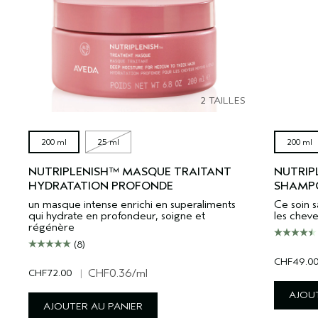
2 TAILLES
200 ml
25 ml
200 ml
NUTRIPLENISH™ MASQUE TRAITANT
NUTRIP
HYDRATATION PROFONDE
SHAMPO
un masque intense enrichi en superaliments
Ce soin 
qui hydrate en profondeur, soigne et
les chev
régénère
(8)
CHF49.0
CHF72.00
|
CHF0.36
/ml
AJOUT
AJOUTER AU PANIER