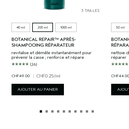
3 TAILLES
40 ml
200 ml
1000 ml
50 ml
BOTANICAL REPAIR™ APRÈS-
BOTANI
SHAMPOOING RÉPARATEUR
RÉPARA
revitalise et démêle instantanément pour
nettoie d
prévenir la casse ; renforce et répare
réparer
(26)
CHF49.00
|
CHF0.25
/ml
CHF44.0
AJOUTER AU PANIER
AJOUT