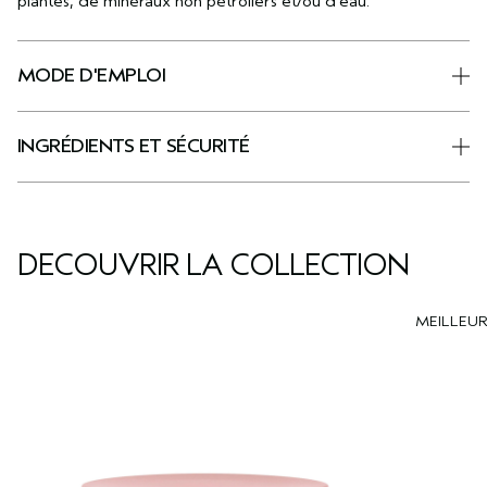
plantes, de minéraux non pétroliers et/ou d’eau.
MODE D'EMPLOI
INGRÉDIENTS ET SÉCURITÉ
DÉCOUVRIR LA COLLECTION
MEILLEU