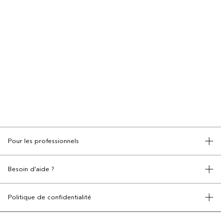
Pour les professionnels
DEVENIR UN SALON AVEDA
Besoin d’aide ?
RETOURS ET ÉCHANGES
APPELEZ LE +41315280239
Politique de confidentialité
PARLEZ-NOUS
CONDITIONS GÉNÉRALES
SERVICE CLIENT