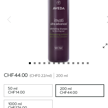
SÉRUM POUR LES CHEVEUX
VOYAGE
ROSEMARY MINT
CUIR CHEVELU SENSIBLE
PURE ABUNDANCE
TOUTES LES COLLECTIONS
CHF44.00
CHF0.22
/ml
200 ml
50 ml
200 ml
CHF14.00
CHF44.00
1000 ml
CHF176.00