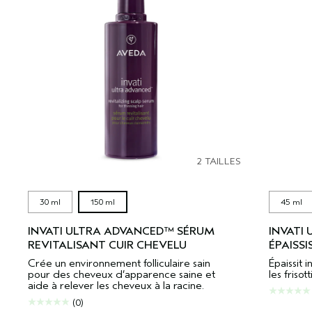
2 TAILLES
30 ml
150 ml
45 ml
INVATI ULTRA ADVANCED™ SÉRUM
INVATI
REVITALISANT CUIR CHEVELU
ÉPAISS
Crée un environnement folliculaire sain
Épaissit 
pour des cheveux d’apparence saine et
les frisot
aide à relever les cheveux à la racine.
(0)