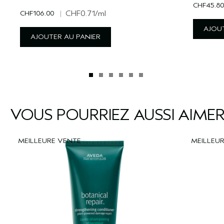
CHF45.80
CHF106.00
|
CHF0.71
/ml
AJOUT
AJOUTER AU PANIER
VOUS POURRIEZ AUSSI AIME
MEILLEURE VENTE
MEILLEU