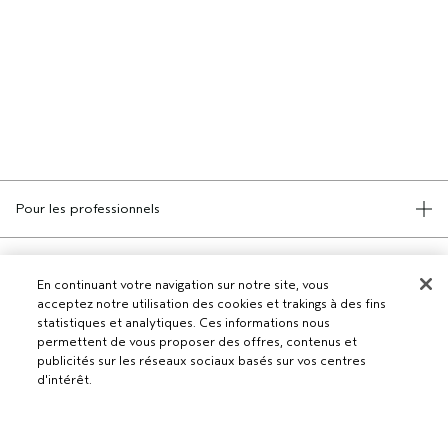
Pour les professionnels
DEVENIR UN SALON AVEDA
Besoin d’aide ?
En continuant votre navigation sur notre site, vous
RETOURS ET ÉCHANGES
acceptez notre utilisation des cookies et trakings à des fins
APPELEZ LE +41315280239
Politique de confidentialité
statistiques et analytiques. Ces informations nous
PARLEZ-NOUS
permettent de vous proposer des offres, contenus et
CONDITIONS GÉNÉRALES
SERVICE CLIENT
publicités sur les réseaux sociaux basés sur vos centres
CONDITIONS DE VENTE
d'intérêt.
CONTACTER LE FABRICANT
POLITIQUE DE CONFIDENTIALITÉ
PUBLICITÉ BASÉE SUR LES INTÉRÊTS
EMPLOIS