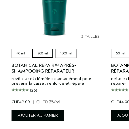
3 TAILLES
40 ml
200 ml
1000 ml
50 ml
BOTANICAL REPAIR™ APRÈS-
BOTANI
SHAMPOOING RÉPARATEUR
RÉPARA
revitalise et démêle instantanément pour
nettoie d
prévenir la casse ; renforce et répare
réparer
(26)
CHF49.00
|
CHF0.25
/ml
CHF44.0
AJOUTER AU PANIER
AJOUT