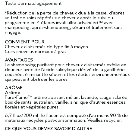
Testé dermatologiquement.
*Réduction de la perte de cheveux due à la casse, d’après
un test de soins répétés sur cheveux après le suivi du
programme en 4 étapes invati ultra advanced™ avec
shampooing, après-shampooing, sérum et traitement sans
rinçage.
CONVIENT POUR
Cheveux clairsemés de type fin à moyen
Cuirs chevelus normaux à gras
AVANTAGES
Le shampooing purifiant pour cheveux clairsemés exfolie en
douceur avec de l’acide salicylique dérivé de la gaulthérie
couchée, éliminant le sébum et les résidus environnementaux
qui peuvent obstruer les pores.
ARÔME
Arôme
Pure-Fume™ arôme apaisant mêlant lavande, sauge sclarée,
bois de santal australien, vanille, ainsi que d’autres essences
florales et végétales pures.
6,7 fl oz/200 ml : le flacon est composé d’au moins 90 % de
matériaux recyclés post-consommation. Veuillez recycler.
CE QUE VOUS DEVEZ SAVOIR D'AUTRE