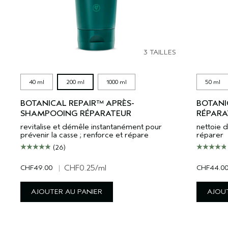
3 TAILLES
40 ml
200 ml
1000 ml
50 ml
BOTANICAL REPAIR™ APRÈS-
BOTANI
SHAMPOOING RÉPARATEUR
RÉPARA
revitalise et démêle instantanément pour
nettoie d
prévenir la casse ; renforce et répare
réparer
(26)
CHF49.00
|
CHF0.25
/ml
CHF44.0
AJOUTER AU PANIER
AJOUT