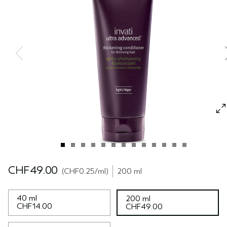
SÉRUM POUR LES CHEVEUX
VOYAGE
ROSEMARY MINT
CUIR CHEVELU SENSIBLE
PURE ABUNDANCE
TOUTES LES COLLECTIONS
CHF49.00
CHF0.25
/ml
200 ml
40 ml
200 ml
CHF14.00
CHF49.00