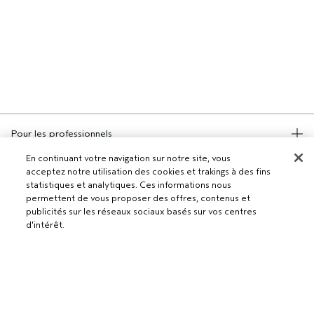
Pour les professionnels
DEVENIR UN SALON AVEDA
En continuant votre navigation sur notre site, vous
acceptez notre utilisation des cookies et trakings à des fins
Besoin d’aide ?
statistiques et analytiques. Ces informations nous
RETOURS ET ÉCHANGES
permettent de vous proposer des offres, contenus et
publicités sur les réseaux sociaux basés sur vos centres
APPELEZ LE +41315280239
Politique de confidentialité
d'intérêt.
PARLEZ-NOUS
CONDITIONS GÉNÉRALES
SERVICE CLIENT
CONDITIONS DE VENTE
CONTACTER LE FABRICANT
POLITIQUE DE CONFIDENTIALITÉ
AJOUTER AU PANIER
PUBLICITÉ BASÉE SUR LES INTÉRÊTS
EMPLOIS
POLITIQUE RELATIVE AUX COOKIES