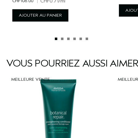
CHF106.00
|
CHF0.71
/ml
AJOUT
AJOUTER AU PANIER
VOUS POURRIEZ AUSSI AIME
MEILLEURE VENTE
MEILLEU