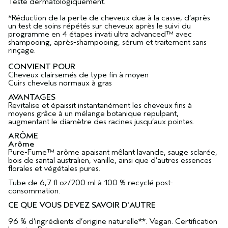
Testé dermatologiquement.
*Réduction de la perte de cheveux due à la casse, d’après
un test de soins répétés sur cheveux après le suivi du
programme en 4 étapes invati ultra advanced™ avec
shampooing, après-shampooing, sérum et traitement sans
rinçage.
CONVIENT POUR
Cheveux clairsemés de type fin à moyen
Cuirs chevelus normaux à gras
AVANTAGES
Revitalise et épaissit instantanément les cheveux fins à
moyens grâce à un mélange botanique repulpant,
augmentant le diamètre des racines jusqu’aux pointes.
ARÔME
Arôme
Pure-Fume™ arôme apaisant mêlant lavande, sauge sclarée,
bois de santal australien, vanille, ainsi que d’autres essences
florales et végétales pures.
Tube de 6,7 fl oz/200 ml à 100 % recyclé post-
consommation.
CE QUE VOUS DEVEZ SAVOIR D'AUTRE
96 % d’ingrédients d’origine naturelle**. Vegan. Certification