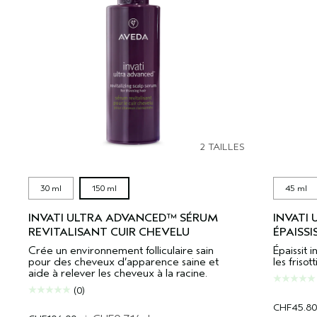
2 TAILLES
30 ml
150 ml
45 ml
INVATI ULTRA ADVANCED™ SÉRUM
INVATI
REVITALISANT CUIR CHEVELU
ÉPAISS
Crée un environnement folliculaire sain
Épaissit 
pour des cheveux d’apparence saine et
les frisot
aide à relever les cheveux à la racine.
(0)
CHF45.80