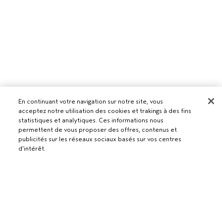
En continuant votre navigation sur notre site, vous
acceptez notre utilisation des cookies et trakings à des fins
statistiques et analytiques. Ces informations nous
permettent de vous proposer des offres, contenus et
Pour les professionnels
publicités sur les réseaux sociaux basés sur vos centres
d'intérêt.
DEVENIR UN SALON AVEDA
Besoin d’aide ?
RETOURS ET ÉCHANGES
AJOUTER AU PANIER
APPELEZ LE +41315280239
Politique de confidentialité
PARLEZ-NOUS
CONDITIONS GÉNÉRALES
SERVICE CLIENT