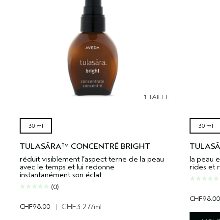
1 TAILLE
30 ml
30 ml
TULASĀRA™ CONCENTRÉ BRIGHT
TULASĀ
réduit visiblement l’aspect terne de la peau
la peau e
avec le temps et lui redonne
rides et 
instantanément son éclat
(0)
CHF98.00
CHF98.00
|
CHF3.27
/ml