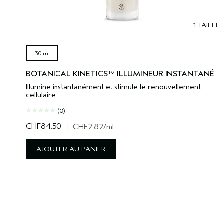
1 TAILLE
30 ml
BOTANICAL KINETICS™ ILLUMINEUR INSTANTANÉ
Illumine instantanément et stimule le renouvellement
cellulaire
(0)
CHF84.50
|
CHF2.82
/ml
AJOUTER AU PANIER