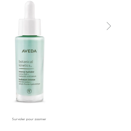
Survoler pour zoomer