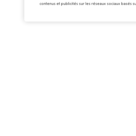
contenus et publicités sur les réseaux sociaux basés su
POUR LES
PROFESSIONN
DEVENIR UN SA