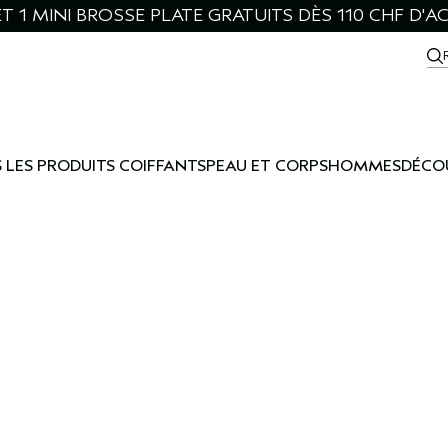
ET 1 MINI BROSSE PLATE GRATUITS DÈS 110 CHF D'A
 LES PRODUITS COIFFANTS
PEAU ET CORPS
HOMMES
DÉCO