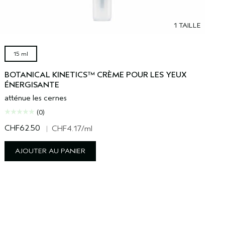
1 TAILLE
15 ml
BOTANICAL KINETICS™ CRÈME POUR LES YEUX
ÉNERGISANTE
atténue les cernes
(0)
CHF62.50
|
CHF4.17
/ml
AJOUTER AU PANIER