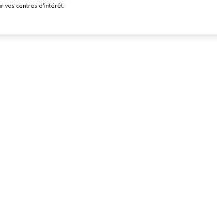
r vos centres d'intérêt.
BESOIN D’AIDE ?
POLITIQUE D
ELS
CONFIDENTI
RETOURS ET ÉCHANGES
LON AVEDA
CONDITIONS 
APPELEZ LE +41315280239
CONDITIONS 
PARLEZ-NOUS
POLITIQUE DE
SERVICE CLIENT
CONFIDENTIAL
CONTACTER LE FABRICANT
PUBLICITÉ BAS
INTÉRÊTS
EMPLOIS
POLITIQUE RE
COOKIES
GÉRER LES CO