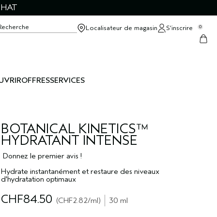
CHAT
Recherche
Localisateur de magasin
S’inscrire
0
UVRIR
OFFRES
SERVICES
BOTANICAL KINETICS™
HYDRATANT INTENSE
Donnez le premier avis !
Hydrate instantanément et restaure des niveaux
d'hydratation optimaux
CHF84.50
CHF2.82
/ml
30 ml