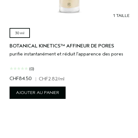
1 TAILLE
30 ml
BOTANICAL KINETICS™ AFFINEUR DE PORES
purifie instantanément et réduit l’apparence des pores
(0)
CHF84.50
|
CHF2.82
/ml
AJOUTER AU PANIER