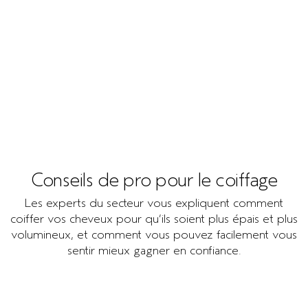
mousse épaississante
Épaissit instantanément les cheveux jusqu’à 11 % et
donne l’impression d’avoir 11,000
3
cheveux de plus sur la tête
. Le tout avec la puissance
des biotechnologies naturelles,
4
des actifs haute performance d’origine naturelle
.
Conseils de pro pour le coiffage
Les experts du secteur vous expliquent comment
coiffer vos cheveux pour qu’ils soient plus épais et plus
volumineux, et comment vous pouvez facilement vous
sentir mieux gagner en confiance.