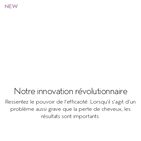
SÉRUM POUR LES CHEVEUX
VOYAGE
ROSEMARY MINT
™
NEW
invati ultra advanced
Notre solution la plus avancée
CUIR CHEVELU SENSIBLE
PURE ABUNDANCE
contre les cheveux clairsemés.
TOUTES LES COLLECTIONS
Découvrez notre dernière innovation, renforcée par
notre
complexe exclusif triple action pour la vitalité des
follicules.
Notre innovation révolutionnaire
Ressentez le pouvoir de l’efficacité. Lorsqu’il s’agit d’un
problème aussi grave que la perte de cheveux, les
résultats sont importants.