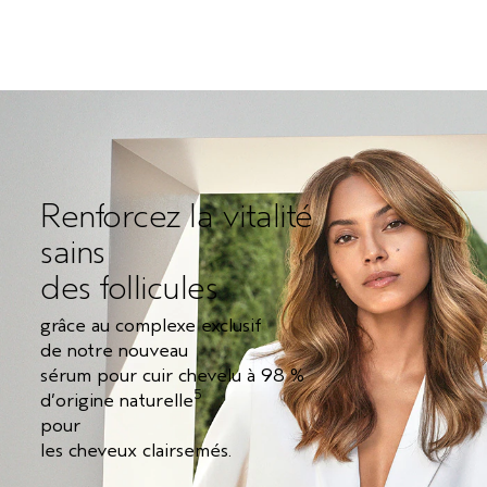
Renforcez la vitalité
sains
des follicules
grâce au complexe exclusif
de notre nouveau
sérum pour cuir chevelu à 98 %
5
d’origine naturelle
pour
les cheveux clairsemés.