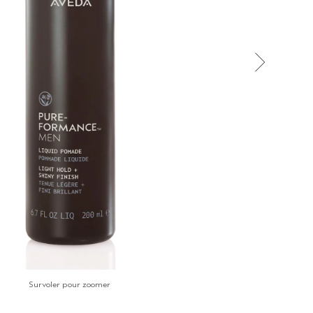
Survoler pour zoomer