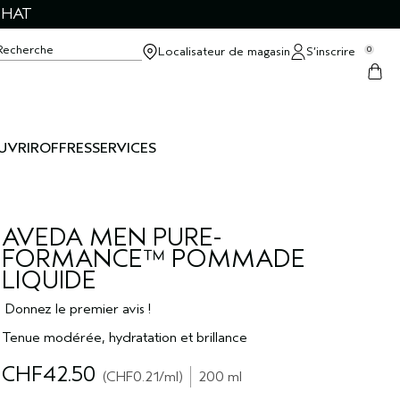
CHAT
Recherche
Localisateur de magasin
S’inscrire
0
UVRIR
OFFRES
SERVICES
AVEDA MEN PURE-
FORMANCE™ POMMADE
LIQUIDE
Donnez le premier avis !
Tenue modérée, hydratation et brillance
CHF42.50
CHF0.21
/ml
200 ml