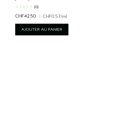
(0)
CHF42.50
|
CHF0.57
/ml
AJOUTER AU PANIER