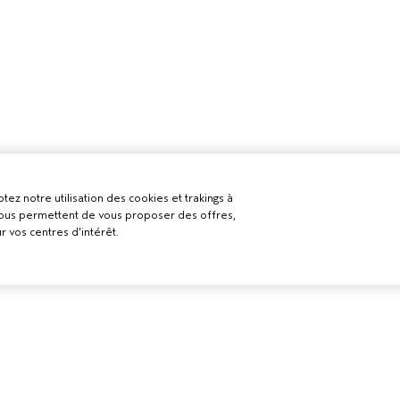
tez notre utilisation des cookies et trakings à
 nous permettent de vous proposer des offres,
r vos centres d'intérêt.
BESOIN D’AIDE ?
POLITIQUE D
ELS
CONFIDENTI
RETOURS ET ÉCHANGES
LON AVEDA
CONDITIONS 
APPELEZ LE +41315280239