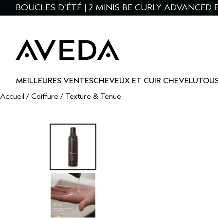
BOUCLES D’ÉTÉ | 2 MINIS BE CURLY ADVANCED 
MEILLEURES VENTES
CHEVEUX ET CUIR CHEVELU
TOUS
Accueil
/
Coiffure
/
Texture & Tenue