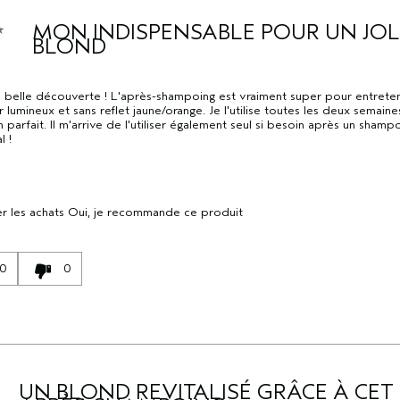
MON INDISPENSABLE POUR UN JOL
BLOND
 belle découverte ! L'après-shampoing est vraiment super pour entrete
r lumineux et sans reflet jaune/orange. Je l'utilise toutes les deux semain
n parfait. Il m'arrive de l'utiliser également seul si besoin après un shampo
l !
r les achats
Oui, je recommande ce produit
0
0
UN BLOND REVITALISÉ GRÂCE À CET