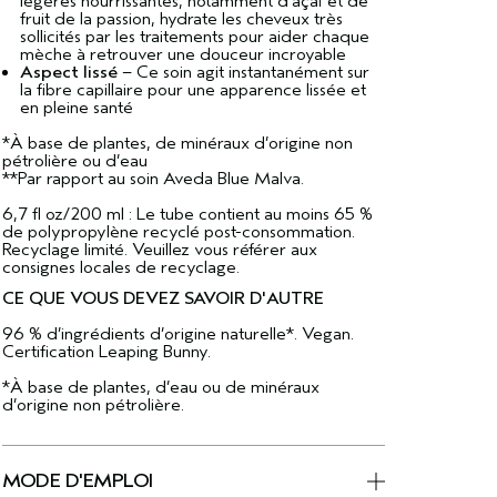
légères nourrissantes, notamment d’açaï et de
fruit de la passion, hydrate les cheveux très
sollicités par les traitements pour aider chaque
mèche à retrouver une douceur incroyable
Aspect lissé
– Ce soin agit instantanément sur
la fibre capillaire pour une apparence lissée et
en pleine santé
*À base de plantes, de minéraux d’origine non
pétrolière ou d’eau
**Par rapport au soin Aveda Blue Malva.
6,7 fl oz/200 ml : Le tube contient au moins 65 %
de polypropylène recyclé post-consommation.
Recyclage limité. Veuillez vous référer aux
consignes locales de recyclage.
CE QUE VOUS DEVEZ SAVOIR D'AUTRE
96 % d’ingrédients d’origine naturelle*. Vegan.
Certification Leaping Bunny.
*À base de plantes, d’eau ou de minéraux
d’origine non pétrolière.
MODE D'EMPLOI