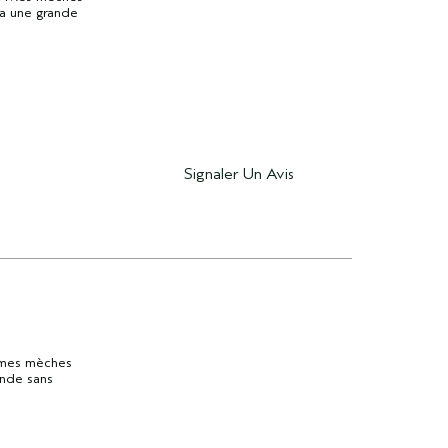
 a une grande
Signaler Un Avis
d mes mèches
nde sans