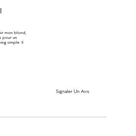
I
nir mon blond,
es pour un
ing simple. Il
Signaler Un Avis