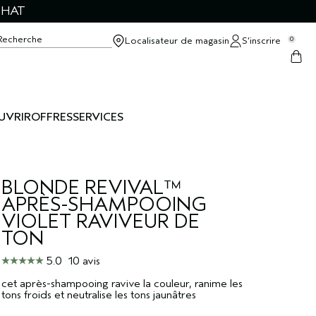
CHAT
Recherche
Localisateur de magasin
S’inscrire
0
UVRIR
OFFRES
SERVICES
BLONDE REVIVAL™
APRÈS-SHAMPOOING
VIOLET RAVIVEUR DE
TON
5.0
10 avis
cet après-shampooing ravive la couleur, ranime les
tons froids et neutralise les tons jaunâtres