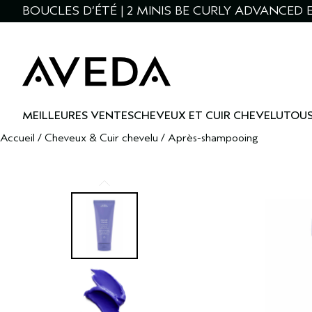
BOUCLES D’ÉTÉ | 2 MINIS BE CURLY ADVANCED 
MEILLEURES VENTES
CHEVEUX ET CUIR CHEVELU
TOUS
Accueil
/
Cheveux & Cuir chevelu
/
Après-shampooing