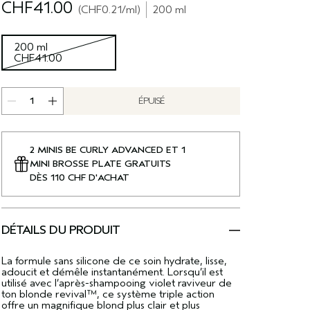
CHF41.00
CHF0.21
/ml
200 ml
200 ml
CHF41.00
ÉPUISÉ
2 MINIS BE CURLY ADVANCED ET 1
MINI BROSSE PLATE GRATUITS
DÈS 110 CHF D'ACHAT
DÉTAILS DU PRODUIT
La formule sans silicone de ce soin hydrate, lisse,
adoucit et démêle instantanément. Lorsqu’il est
utilisé avec l’après-shampooing violet raviveur de
ton blonde revival™, ce système triple action
offre un magnifique blond plus clair et plus