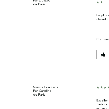
Par
LILIE56
de
Paris
En plus 
chevelur
Continue
Soumis
il y a 5 ans
Par
Caroline
de
Paris
Excellen
J'adore 
jamais 