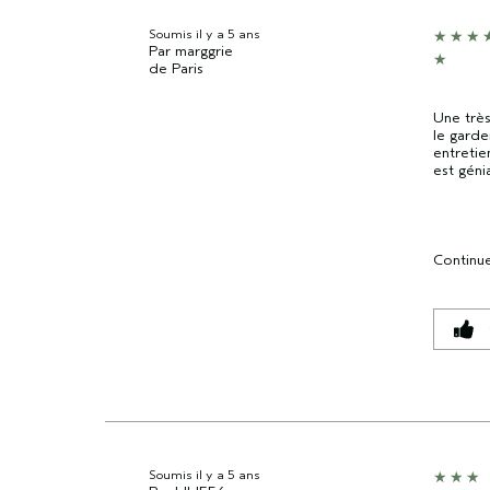
Soumis
il y a 5 ans
Par
marggrie
de
Paris
Une très
le garde
entretie
est génia
Continue
Soumis
il y a 5 ans