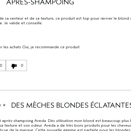
APRÈS-SHAMPOING
de sa senteur et de sa texture, ce produit est top pour raviver le blond
e. Je valide et conseille.
r les achats
Oui, je recommande ce produit
0
0
DES MÈCHES BLONDES ÉCLATANTE
t après-shampoing Aveda. Dès utilisation mon blond est beaucoup plus 
sa texture et son odeur. Aveda a de très bons produits pour les cheveux.
déçue de la marque. Cette nouvelle gamme est parfaite pour les blonde