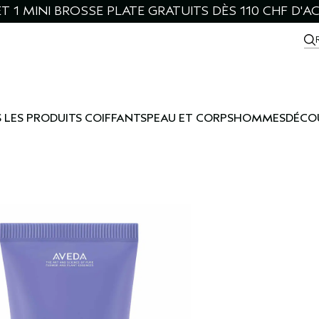
ET 1 MINI BROSSE PLATE GRATUITS DÈS 110 CHF D'A
 LES PRODUITS COIFFANTS
PEAU ET CORPS
HOMMES
DÉCO