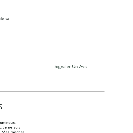
 de sa
Signaler Un Avis
S
lumineux.
 Je ne suis
s. Mes mèches