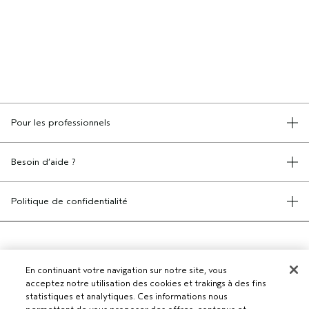
Pour les professionnels
DEVENIR UN SALON AVEDA
Besoin d’aide ?
RETOURS ET ÉCHANGES
APPELEZ LE +41315280239
Politique de confidentialité
PARLEZ-NOUS
CONDITIONS GÉNÉRALES
SERVICE CLIENT
CONDITIONS DE VENTE
CONTACTER LE FABRICANT
POLITIQUE DE CONFIDENTIALITÉ
PUBLICITÉ BASÉE SUR LES INTÉRÊTS
En continuant votre navigation sur notre site, vous
EMPLOIS
acceptez notre utilisation des cookies et trakings à des fins
POLITIQUE RELATIVE AUX COOKIES
statistiques et analytiques. Ces informations nous