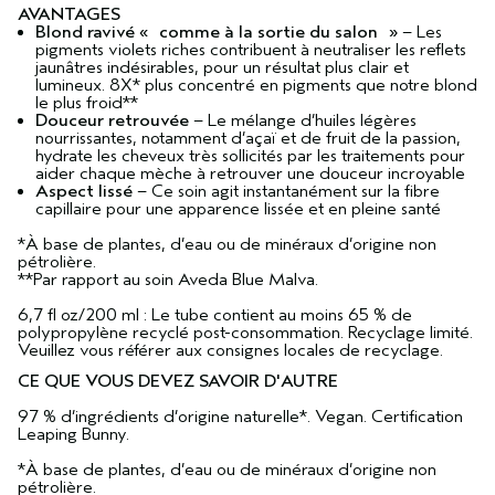
AVANTAGES
Blond ravivé « comme à la sortie du salon »
– Les
pigments violets riches contribuent à neutraliser les reflets
jaunâtres indésirables, pour un résultat plus clair et
lumineux. 8X* plus concentré en pigments que notre blond
le plus froid**
Douceur retrouvée
– Le mélange d’huiles légères
nourrissantes, notamment d’açaï et de fruit de la passion,
hydrate les cheveux très sollicités par les traitements pour
aider chaque mèche à retrouver une douceur incroyable
Aspect lissé
– Ce soin agit instantanément sur la fibre
capillaire pour une apparence lissée et en pleine santé
*À base de plantes, d’eau ou de minéraux d’origine non
pétrolière.
**Par rapport au soin Aveda Blue Malva.
6,7 fl oz/200 ml : Le tube contient au moins 65 % de
polypropylène recyclé post-consommation. Recyclage limité.
Veuillez vous référer aux consignes locales de recyclage.
CE QUE VOUS DEVEZ SAVOIR D'AUTRE
97 % d’ingrédients d’origine naturelle*. Vegan. Certification
Leaping Bunny.
*À base de plantes, d’eau ou de minéraux d’origine non
pétrolière.