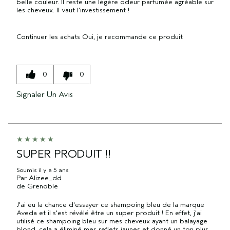
belle couleur. Il reste une légère odeur parfumée agréable sur
les cheveux. Il vaut l'investissement !
Continuer les achats
Oui, je recommande ce produit
0
0
Signaler Un Avis
SUPER PRODUIT !!
Soumis
il y a 5 ans
Par
Alizee_dd
de
Grenoble
J'ai eu la chance d'essayer ce shampoing bleu de la marque
Aveda et il s'est révélé être un super produit ! En effet, j'ai
utilisé ce shampoing bleu sur mes cheveux ayant un balayage
blond, cela a éliminé mes reflets jaunes et donné un ton plus