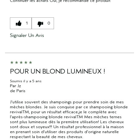
Continuer les achats
Oui, je recommande ce produit
1
0
Signaler Un Avis
POUR UN BLOND LUMINEUX !
Soumis
il y a 5 ans
Par
Jz
de
Paris
J'utilise souvent des shampoings pour prendre soin de mes
mèches blondes. Je suis conquise par ce shampooing blonde
revivalTM, pour un résultat efficace,je le complète avec
l'après-shampooing blonde revivalTM Mes mèches ternes
sont plus lumineuse dès la première utilisation! Les cheveux
sont doux et soyeux!!! Un résultat professionnel à la maison
en prenant soin d'utiliser des produits d'origine naturelle
respectant la beauté de mes cheveux.