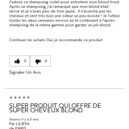
J'adore ce shampoing violet pour entretenir mon blond froid.
Après un shampoing, j'ai remarqué que mon blond était
ravivé et je n'avais plus de tons jaune . Il n'assèche pas les
cheveux et sent très bon une odeur un peu boisée ! Je l'utilise
toutes les deux semaines environ en le combinant à l'après-
shampoing de la même gamme pour garder un joli blond.
Continuer les achats
Oui, je recommande ce produit
0
0
Signaler Un Avis
SUPER PRODUIT QUI OFFRE DE
SUPER CHEVEUX BLOND.
Soumis
il y a 5 ans
Par
LILIE56
de
PARIS