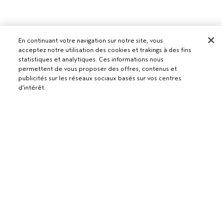
En continuant votre navigation sur notre site, vous
acceptez notre utilisation des cookies et trakings à des fins
statistiques et analytiques. Ces informations nous
Pour les professionnels
permettent de vous proposer des offres, contenus et
publicités sur les réseaux sociaux basés sur vos centres
DEVENIR UN SALON AVEDA
d'intérêt.
Besoin d’aide ?
RETOURS ET ÉCHANGES
APPELEZ LE +41315280239
Politique de confidentialité
AJOUTER AU PANIER
PARLEZ-NOUS
CONDITIONS GÉNÉRALES
SERVICE CLIENT
CONDITIONS DE VENTE
CONTACTER LE FABRICANT
POLITIQUE DE CONFIDENTIALITÉ
PUBLICITÉ BASÉE SUR LES INTÉRÊTS
EMPLOIS
POLITIQUE RELATIVE AUX COOKIES
GÉRER LES COOKIES
ACCESSIBILITÉ
© Aveda Corp.