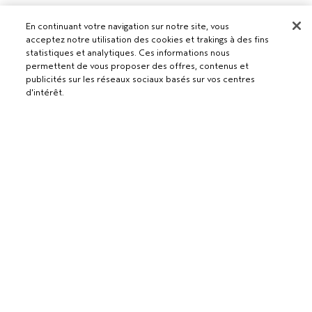
En continuant votre navigation sur notre site, vous
acceptez notre utilisation des cookies et trakings à des fins
statistiques et analytiques. Ces informations nous
Pour les professionnels
permettent de vous proposer des offres, contenus et
publicités sur les réseaux sociaux basés sur vos centres
DEVENIR UN SALON AVEDA
d'intérêt.
Besoin d’aide ?
RETOURS ET ÉCHANGES
APPELEZ LE +41315280239
Politique de confidentialité
AJOUTER AU PANIER
PARLEZ-NOUS
CONDITIONS GÉNÉRALES
SERVICE CLIENT
CONDITIONS DE VENTE
CONTACTER LE FABRICANT
POLITIQUE DE CONFIDENTIALITÉ
PUBLICITÉ BASÉE SUR LES INTÉRÊTS
EMPLOIS
POLITIQUE RELATIVE AUX COOKIES
GÉRER LES COOKIES
ACCESSIBILITÉ
© Aveda Corp.